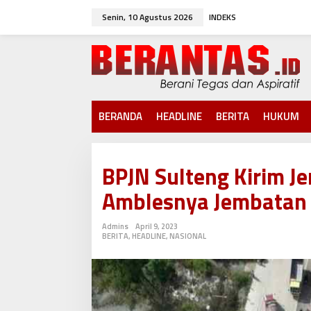
L
Senin, 10 Agustus 2026
INDEKS
e
w
a
t
i
k
e
k
BERANDA
HEADLINE
BERITA
HUKUM
o
n
t
e
BPJN Sulteng Kirim J
n
Amblesnya Jembatan 
Admins
April 9, 2023
BERITA
,
HEADLINE
,
NASIONAL