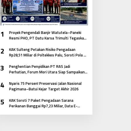
1
Proyek Pengendali Banjir Watutela–Paneki
Resmi PHO, PT Datu Karsa Trimulti Tegaskan
Komitmen pada Mutu dan Keselamatan
2
Masyarakat
KAK Sulteng Petakan Risiko Pengadaan
Rp28,51 Miliar di Poltekkes Palu, Soroti Pola E-
Katalog hingga Keterkaitan Antar Paket
3
Penghentian Penyidikan PT RAS Jadi
Perhatian, Forum Mori Utara Siap Sampaikan
Aspirasi ke Kejagung
4
Nyaris 75 Persen! Preservasi Jalan Nasional
Pagimana–Batui Kejar Target Akhir 2026
5
KAK Soroti 7 Paket Pengadaan Sarana
Perikanan Banggai Rp7,23 Miliar, Data E-
Katalog hingga Volume Barang Diminta
Didalami