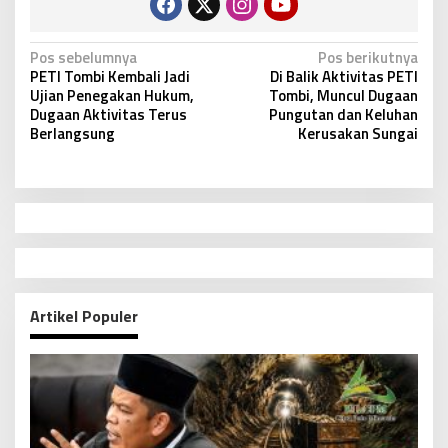
N
Pos sebelumnya
Pos berikutnya
PETI Tombi Kembali Jadi
Di Balik Aktivitas PETI
a
Ujian Penegakan Hukum,
Tombi, Muncul Dugaan
v
Dugaan Aktivitas Terus
Pungutan dan Keluhan
Berlangsung
Kerusakan Sungai
i
g
a
s
i
p
o
Artikel Populer
s