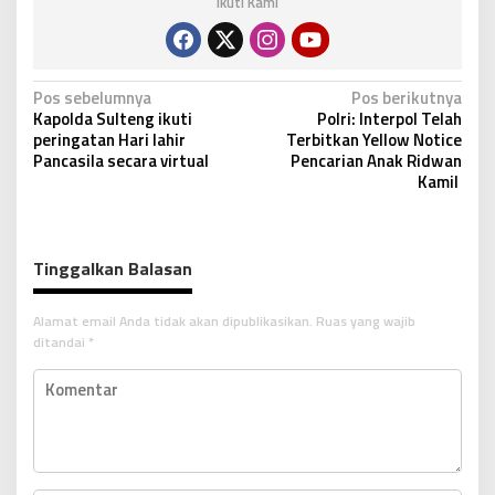
Ikuti Kami
N
Pos sebelumnya
Pos berikutnya
Kapolda Sulteng ikuti
Polri: Interpol Telah
a
peringatan Hari lahir
Terbitkan Yellow Notice
v
Pancasila secara virtual
Pencarian Anak Ridwan
Kamil
i
g
a
Tinggalkan Balasan
s
i
Alamat email Anda tidak akan dipublikasikan.
Ruas yang wajib
p
ditandai
*
o
s