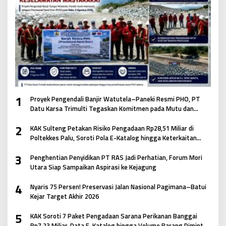
1
Proyek Pengendali Banjir Watutela–Paneki Resmi PHO, PT
Datu Karsa Trimulti Tegaskan Komitmen pada Mutu dan
Keselamatan Masyarakat
2
KAK Sulteng Petakan Risiko Pengadaan Rp28,51 Miliar di
Poltekkes Palu, Soroti Pola E-Katalog hingga Keterkaitan
Antar Paket
3
Penghentian Penyidikan PT RAS Jadi Perhatian, Forum Mori
Utara Siap Sampaikan Aspirasi ke Kejagung
4
Nyaris 75 Persen! Preservasi Jalan Nasional Pagimana–Batui
Kejar Target Akhir 2026
5
KAK Soroti 7 Paket Pengadaan Sarana Perikanan Banggai
Rp7,23 Miliar, Data E-Katalog hingga Volume Barang Diminta