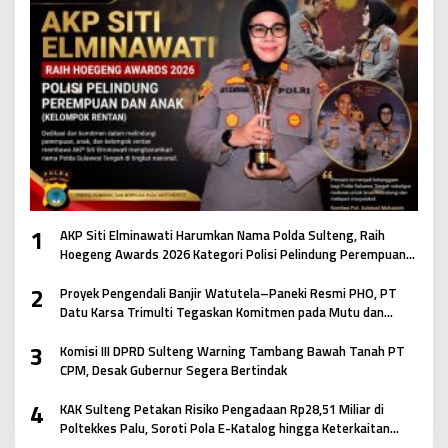
1
AKP Siti Elminawati Harumkan Nama Polda Sulteng, Raih
Hoegeng Awards 2026 Kategori Polisi Pelindung Perempuan
dan Anak
2
Proyek Pengendali Banjir Watutela–Paneki Resmi PHO, PT
Datu Karsa Trimulti Tegaskan Komitmen pada Mutu dan
Keselamatan Masyarakat
3
Komisi III DPRD Sulteng Warning Tambang Bawah Tanah PT
CPM, Desak Gubernur Segera Bertindak
4
KAK Sulteng Petakan Risiko Pengadaan Rp28,51 Miliar di
Poltekkes Palu, Soroti Pola E-Katalog hingga Keterkaitan
Antar Paket