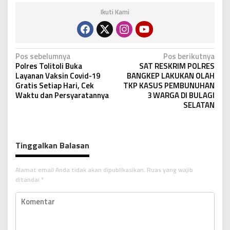
Ikuti Kami
N
Pos sebelumnya
Pos berikutnya
Polres Tolitoli Buka
SAT RESKRIM POLRES
a
Layanan Vaksin Covid-19
BANGKEP LAKUKAN OLAH
v
Gratis Setiap Hari, Cek
TKP KASUS PEMBUNUHAN
Waktu dan Persyaratannya
3 WARGA DI BULAGI
i
SELATAN
g
a
s
Tinggalkan Balasan
i
p
Alamat email Anda tidak akan dipublikasikan.
Ruas yang wajib
ditandai
*
o
s