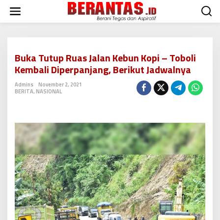
L
e
w
a
t
i
Buka Tutup Ruas Jalan Kebun Kopi – Toboli
k
Kembali Diperpanjang, Berikut Jadwalnya
e
k
Admins
November 2, 2021
o
BERITA
,
NASIONAL
n
t
e
n