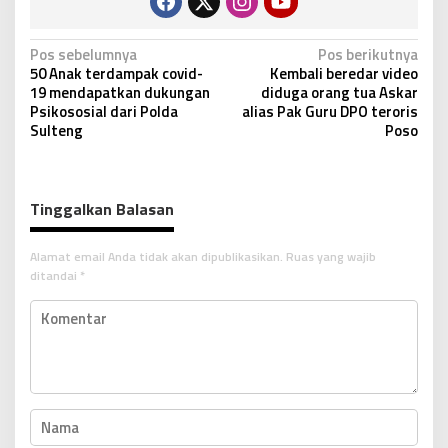
N
Pos sebelumnya
Pos berikutnya
50 Anak terdampak covid-
Kembali beredar video
a
19 mendapatkan dukungan
diduga orang tua Askar
v
Psikososial dari Polda
alias Pak Guru DPO teroris
Sulteng
Poso
i
g
a
Tinggalkan Balasan
s
i
Alamat email Anda tidak akan dipublikasikan.
Ruas yang wajib
p
ditandai
*
o
s