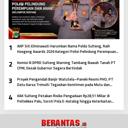
1
AKP Siti Elminawati Harumkan Nama Polda Sulteng, Raih
Hoegeng Awards 2026 Kategori Polisi Pelindung Perempuan
dan Anak
2
Komisi III DPRD Sulteng Warning Tambang Bawah Tanah PT
CPM, Desak Gubernur Segera Bertindak
3
Proyek Pengendali Banjir Watutela–Paneki Resmi PHO, PT
Datu Karsa Trimulti Tegaskan Komitmen pada Mutu dan
Keselamatan Masyarakat
4
KAK Sulteng Petakan Risiko Pengadaan Rp28,51 Miliar di
Poltekkes Palu, Soroti Pola E-Katalog hingga Keterkaitan
Antar Paket