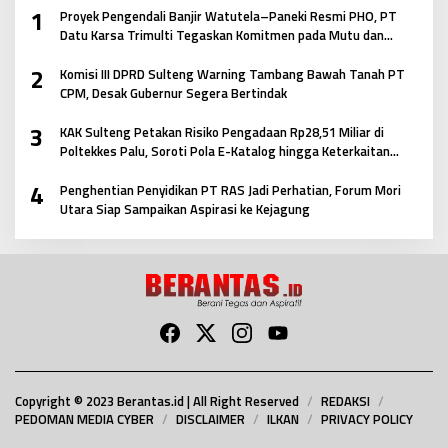
1
Proyek Pengendali Banjir Watutela–Paneki Resmi PHO, PT
Datu Karsa Trimulti Tegaskan Komitmen pada Mutu dan
Keselamatan Masyarakat
2
Komisi III DPRD Sulteng Warning Tambang Bawah Tanah PT
CPM, Desak Gubernur Segera Bertindak
3
KAK Sulteng Petakan Risiko Pengadaan Rp28,51 Miliar di
Poltekkes Palu, Soroti Pola E-Katalog hingga Keterkaitan
Antar Paket
4
Penghentian Penyidikan PT RAS Jadi Perhatian, Forum Mori
Utara Siap Sampaikan Aspirasi ke Kejagung
Copyright © 2023 Berantas.id | All Right Reserved
REDAKSI
PEDOMAN MEDIA CYBER
DISCLAIMER
ILKAN
PRIVACY POLICY