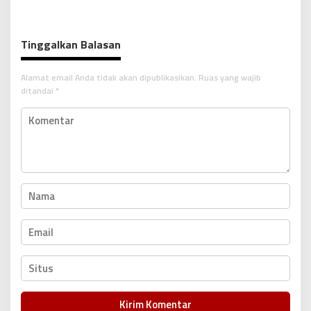
i
g
Tinggalkan Balasan
a
s
Alamat email Anda tidak akan dipublikasikan.
Ruas yang wajib
i
ditandai
*
p
o
s