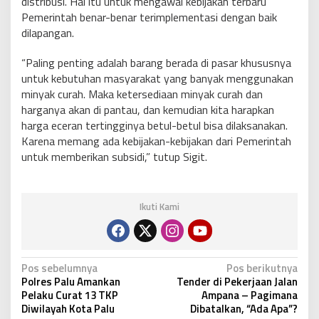
distribusi. Hal itu untuk mengawal kebijakan terbaru
Pemerintah benar-benar terimplementasi dengan baik
dilapangan.
“Paling penting adalah barang berada di pasar khususnya
untuk kebutuhan masyarakat yang banyak menggunakan
minyak curah. Maka ketersediaan minyak curah dan
harganya akan di pantau, dan kemudian kita harapkan
harga eceran tertingginya betul-betul bisa dilaksanakan.
Karena memang ada kebijakan-kebijakan dari Pemerintah
untuk memberikan subsidi,” tutup Sigit.
Ikuti Kami
N
Pos sebelumnya
Pos berikutnya
Polres Palu Amankan
Tender di Pekerjaan Jalan
a
Pelaku Curat 13 TKP
Ampana – Pagimana
v
Diwilayah Kota Palu
Dibatalkan, “Ada Apa”?