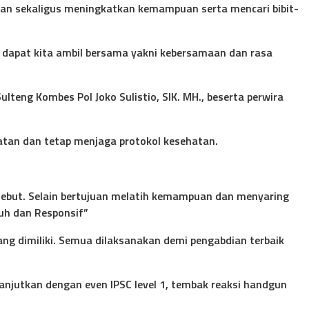
n sekaligus meningkatkan kemampuan serta mencari bibit-
g dapat kita ambil bersama yakni kebersamaan dan rasa
teng Kombes Pol Joko Sulistio, SIK. MH., beserta perwira
tan dan tetap menjaga protokol kesehatan.
rsebut. Selain bertujuan melatih kemampuan dan menyaring
uh dan Responsif”
ng dimiliki. Semua dilaksanakan demi pengabdian terbaik
anjutkan dengan even IPSC level 1, tembak reaksi handgun