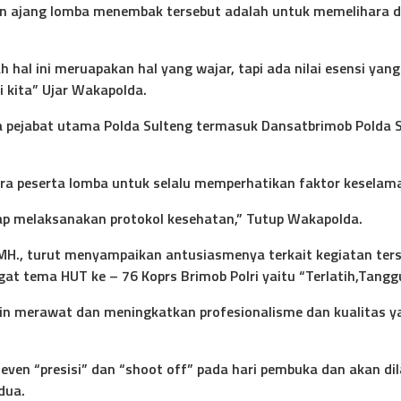
ajang lomba menembak tersebut adalah untuk memelihara da
hal ini meruapakan hal yang wajar, tapi ada nilai esensi yan
 kita” Ujar Wakapolda.
 pejabat utama Polda Sulteng termasuk Dansatbrimob Polda Sul
a peserta lomba untuk selalu memperhatikan faktor keselama
tap melaksanakan protokol kesehatan,” Tutup Wakapolda.
., MH., turut menyampaikan antusiasmenya terkait kegiatan te
t tema HUT ke – 76 Koprs Brimob Polri yaitu “Terlatih,Tangg
gin merawat dan meningkatkan profesionalisme dan kualitas ya
en “presisi” dan “shoot off” pada hari pembuka dan akan dil
dua.