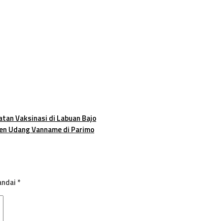
atan Vaksinasi di Labuan Bajo
nen Udang Vanname di Parimo
andai
*