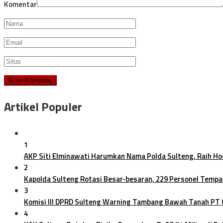
Komentar
Artikel Populer
1
AKP Siti Elminawati Harumkan Nama Polda Sulteng, Raih H
2
Kapolda Sulteng Rotasi Besar-besaran, 229 Personel Tempa
3
Komisi III DPRD Sulteng Warning Tambang Bawah Tanah PT
4