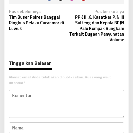
N
Pos sebelumnya
Pos berikutnya
Tim Buser Polres Banggai
PPK lll.6, Kasatker PJN lll
a
Ringkus Pelaku Curanmor di
Sulteng dan Kepala BPJN
v
Luwuk
Palu Kompak Bungkam
Terkait Dugaan Penyunatan
i
Volume
g
a
s
Tinggalkan Balasan
i
p
Alamat email Anda tidak akan dipublikasikan.
Ruas yang wajib
ditandai
*
o
s