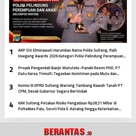
1
AKP Siti Elminawati Harumkan Nama Polda Sulteng, Raih
Hoegeng Awards 2026 Kategori Polisi Pelindung Perempuan
dan Anak
2
Proyek Pengendali Banjir Watutela–Paneki Resmi PHO, PT
Datu Karsa Trimulti Tegaskan Komitmen pada Mutu dan
Keselamatan Masyarakat
3
Komisi III DPRD Sulteng Warning Tambang Bawah Tanah PT
CPM, Desak Gubernur Segera Bertindak
4
KAK Sulteng Petakan Risiko Pengadaan Rp28,51 Miliar di
Poltekkes Palu, Soroti Pola E-Katalog hingga Keterkaitan
Antar Paket