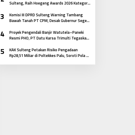
Sulteng, Raih Hoegeng Awards 2026 Kategori
Polisi Pelindung Perempuan dan Anak
3
Komisi III DPRD Sulteng Warning Tambang
Bawah Tanah PT CPM, Desak Gubernur Segera
Bertindak
4
Proyek Pengendali Banjir Watutela–Paneki
Resmi PHO, PT Datu Karsa Trimulti Tegaskan
Komitmen pada Mutu dan Keselamatan
5
Masyarakat
KAK Sulteng Petakan Risiko Pengadaan
Rp28,51 Miliar di Poltekkes Palu, Soroti Pola E-
Katalog hingga Keterkaitan Antar Paket