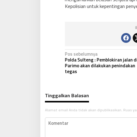
Kepolisian untuk kepentingan penyel
N
Pos sebelumnya
Polda Sulteng : Pemblokiran jalan d
a
Parimo akan dilakukan penindakan
v
tegas
i
g
Tinggalkan Balasan
a
s
Alamat email Anda tidak akan dipublikasikan.
Ruas ya
i
p
o