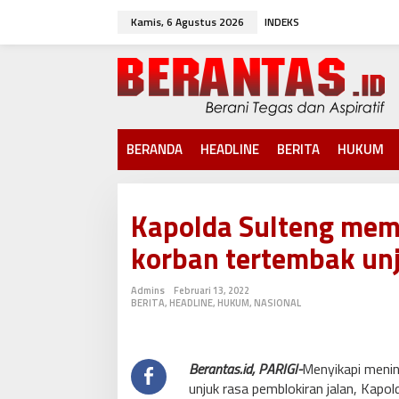
L
Kamis, 6 Agustus 2026
INDEKS
e
w
a
t
i
k
e
k
BERANDA
HEADLINE
BERITA
HUKUM
o
n
t
e
Kapolda Sulteng mem
n
korban tertembak unj
Admins
Februari 13, 2022
BERITA
,
HEADLINE
,
HUKUM
,
NASIONAL
Berantas.id, PARIGI-
Menyikapi menin
unjuk rasa pemblokiran jalan, Kapol