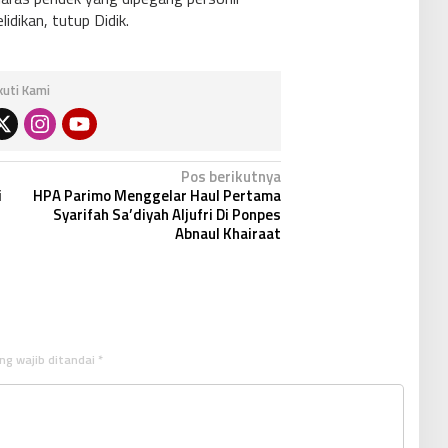
idikan, tutup Didik.
Ikuti Kami
Pos berikutnya
i
HPA Parimo Menggelar Haul Pertama
Syarifah Sa’diyah Aljufri Di Ponpes
Abnaul Khairaat
ng wajib ditandai
*