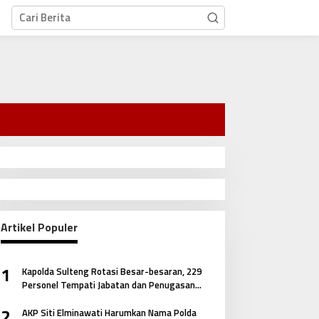
Artikel Populer
1
Kapolda Sulteng Rotasi Besar-besaran, 229
Personel Tempati Jabatan dan Penugasan
Baru
2
AKP Siti Elminawati Harumkan Nama Polda