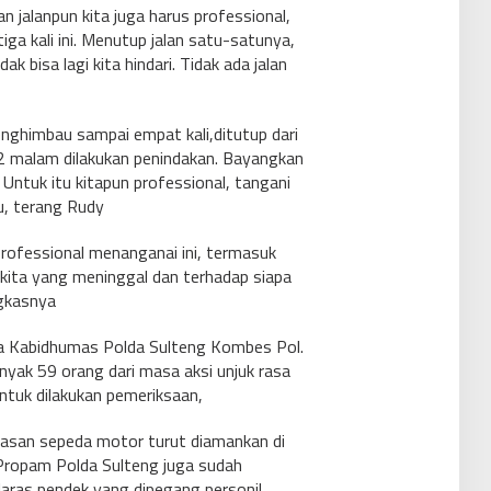
 jalanpun kita juga harus professional,
iga kali ini. Menutup jalan satu-satunya,
dak bisa lagi kita hindari. Tidak ada jalan
ghimbau sampai empat kali,ditutup dari
2 malam dilakukan penindakan. Bayangkan
 Untuk itu kitapun professional, tangani
u, terang Rudy
n professional menanganai ini, termasuk
kita yang meninggal dan terhadap siapa
gkasnya
a Kabidhumas Polda Sulteng Kombes Pol.
yak 59 orang dari masa aksi unjuk rasa
ntuk dilakukan pemeriksaan,
elasan sepeda motor turut diamankan di
 Propam Polda Sulteng juga sudah
aras pendek yang dipegang personil