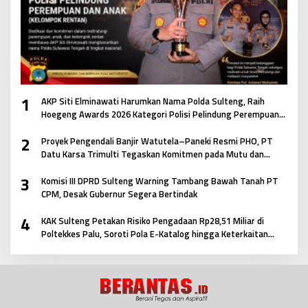
1
AKP Siti Elminawati Harumkan Nama Polda Sulteng, Raih
Hoegeng Awards 2026 Kategori Polisi Pelindung Perempuan
dan Anak
2
Proyek Pengendali Banjir Watutela–Paneki Resmi PHO, PT
Datu Karsa Trimulti Tegaskan Komitmen pada Mutu dan
Keselamatan Masyarakat
3
Komisi III DPRD Sulteng Warning Tambang Bawah Tanah PT
CPM, Desak Gubernur Segera Bertindak
4
KAK Sulteng Petakan Risiko Pengadaan Rp28,51 Miliar di
Poltekkes Palu, Soroti Pola E-Katalog hingga Keterkaitan
Antar Paket