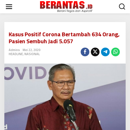
L
e
w
a
t
i
Kasus Positif Corona Bertambah 634 Orang,
k
Pasien Sembuh Jadi 5.057
e
k
Admins
Mei 22, 2020
o
HEADLINE
,
NASIONAL
n
t
e
n