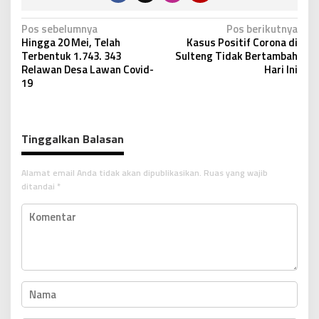
N
Pos sebelumnya
Pos berikutnya
Hingga 20 Mei, Telah
Kasus Positif Corona di
a
Terbentuk 1.743. 343
Sulteng Tidak Bertambah
v
Relawan Desa Lawan Covid-
Hari Ini
19
i
g
a
Tinggalkan Balasan
s
i
Alamat email Anda tidak akan dipublikasikan.
Ruas yang wajib
p
ditandai
*
o
s