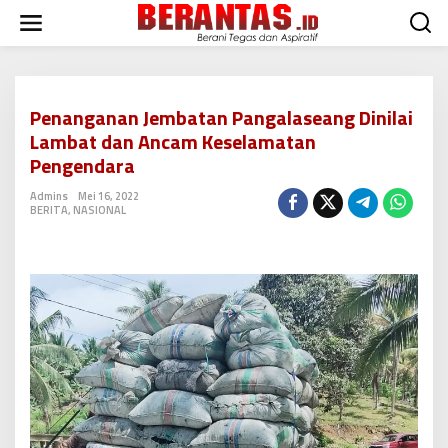
L
e
w
a
t
i
Penanganan Jembatan Pangalaseang Dinilai
k
Lambat dan Ancam Keselamatan
e
k
Pengendara
o
n
Admins
Mei 16, 2022
BERITA
,
NASIONAL
t
e
n