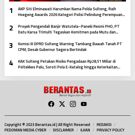
1
AKP Siti Elminawati Harumkan Nama Polda Sulteng, Raih
Hoegeng Awards 2026 Kategori Polisi Pelindung Perempuan
dan Anak
2
Proyek Pengendali Banjir Watutela–Paneki Resmi PHO, PT
Datu Karsa Trimulti Tegaskan Komitmen pada Mutu dan
Keselamatan Masyarakat
3
Komisi III DPRD Sulteng Warning Tambang Bawah Tanah PT
CPM, Desak Gubernur Segera Bertindak
4
KAK Sulteng Petakan Risiko Pengadaan Rp28,51 Miliar di
Poltekkes Palu, Soroti Pola E-Katalog hingga Keterkaitan
Antar Paket
Copyright © 2023 Berantas.id | All Right Reserved
REDAKSI
PEDOMAN MEDIA CYBER
DISCLAIMER
ILKAN
PRIVACY POLICY