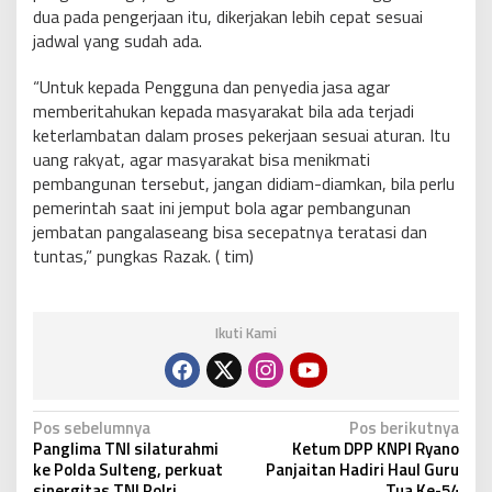
dua pada pengerjaan itu, dikerjakan lebih cepat sesuai
jadwal yang sudah ada.
“Untuk kepada Pengguna dan penyedia jasa agar
memberitahukan kepada masyarakat bila ada terjadi
keterlambatan dalam proses pekerjaan sesuai aturan. Itu
uang rakyat, agar masyarakat bisa menikmati
pembangunan tersebut, jangan didiam-diamkan, bila perlu
pemerintah saat ini jemput bola agar pembangunan
jembatan pangalaseang bisa secepatnya teratasi dan
tuntas,” pungkas Razak. ( tim)
Ikuti Kami
N
Pos sebelumnya
Pos berikutnya
Panglima TNI silaturahmi
Ketum DPP KNPI Ryano
a
ke Polda Sulteng, perkuat
Panjaitan Hadiri Haul Guru
sinergitas TNI Polri
Tua Ke-54