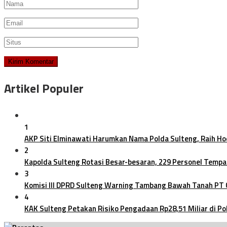
Artikel Populer
1
AKP Siti Elminawati Harumkan Nama Polda Sulteng, Raih H
2
Kapolda Sulteng Rotasi Besar-besaran, 229 Personel Tempa
3
Komisi III DPRD Sulteng Warning Tambang Bawah Tanah PT
4
KAK Sulteng Petakan Risiko Pengadaan Rp28,51 Miliar di Po