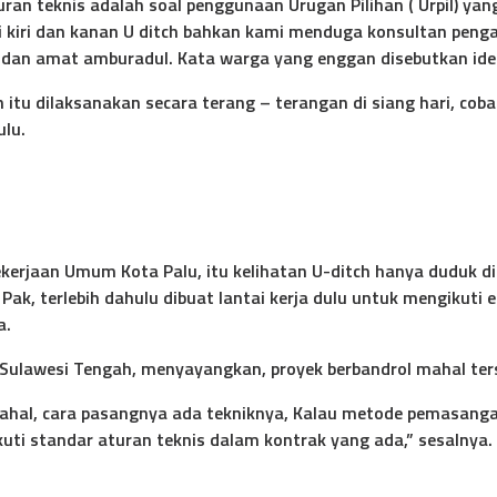
uran teknis adalah soal penggunaan Urugan Pilihan ( Urpil) y
si kiri dan kanan U ditch bahkan kami menduga konsultan penga
n dan amat amburadul. Kata warga yang enggan disebutkan ide
itu dilaksanakan secara terang – terangan di siang hari, coba
ulu.
Pekerjaan Umum Kota Palu, itu kelihatan U-ditch hanya duduk di
k, terlebih dahulu dibuat lantai kerja dulu untuk mengikuti elev
a.
 Sulawesi Tengah, menyayangkan, proyek berbandrol mahal ters
uk mahal, cara pasangnya ada tekniknya, Kalau metode pemasan
ti standar aturan teknis dalam kontrak yang ada,” sesalnya. (