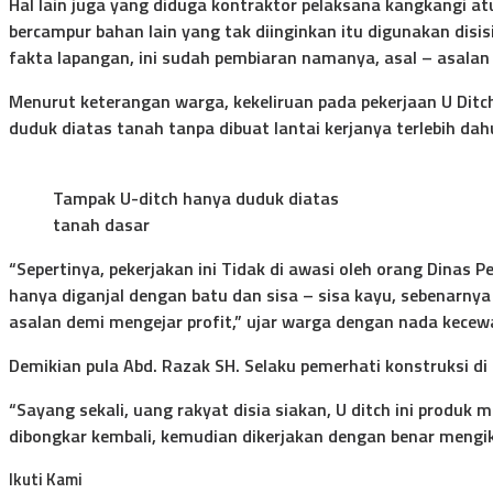
Hal lain juga yang diduga kontraktor pelaksana kangkangi at
bercampur bahan lain yang tak diinginkan itu digunakan disi
fakta lapangan, ini sudah pembiaran namanya, asal – asala
Menurut keterangan warga, kekeliruan pada pekerjaan U Ditch 
duduk diatas tanah tanpa dibuat lantai kerjanya terlebih dah
Tampak U-ditch hanya duduk diatas
tanah dasar
“Sepertinya, pekerjakan ini Tidak di awasi oleh orang Dinas 
hanya diganjal dengan batu dan sisa – sisa kayu, sebenarnya Pa
asalan demi mengejar profit,” ujar warga dengan nada kecew
Demikian pula Abd. Razak SH. Selaku pemerhati konstruksi di
“Sayang sekali, uang rakyat disia siakan, U ditch ini prod
dibongkar kembali, kemudian dikerjakan dengan benar mengiku
Ikuti Kami