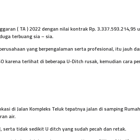
ggaran ( TA ) 2022 dengan nilai kontrak Rp. 3.337.593.214,9
duga terbuang sia – sia.
erusahaan yang berpengalaman serta profesional, itu jauh da
SO karena terlihat di beberapa U-Ditch rusak, kemudian cara p
asi di Jalan Kompleks Teluk tepatnya jalan di samping Rumah
ran air.
 serta tidak sedikit U ditch yang sudah pecah dan retak.