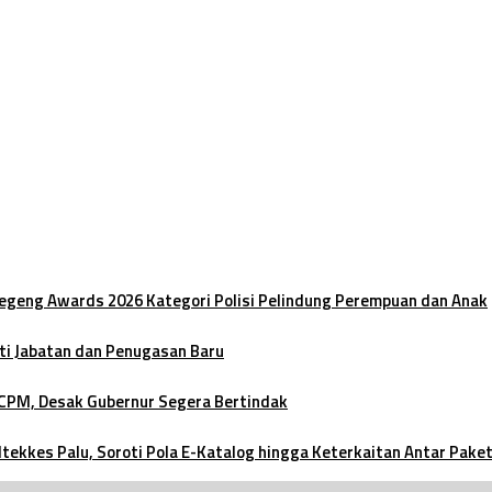
oegeng Awards 2026 Kategori Polisi Pelindung Perempuan dan Anak
ti Jabatan dan Penugasan Baru
 CPM, Desak Gubernur Segera Bertindak
ltekkes Palu, Soroti Pola E-Katalog hingga Keterkaitan Antar Pake