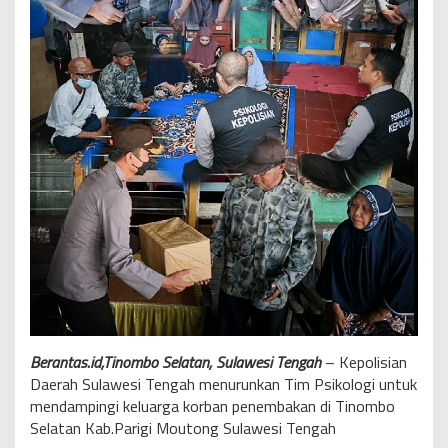
Berantas.id,Tinombo Selatan, Sulawesi Tengah
– Kepolisian
Daerah Sulawesi Tengah menurunkan Tim Psikologi untuk
mendampingi keluarga korban penembakan di Tinombo
Selatan Kab.Parigi Moutong Sulawesi Tengah