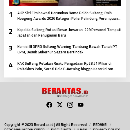
1
AKP Siti Elminawati Harumkan Nama Polda Sulteng, Raih
Hoegeng Awards 2026 Kategori Polisi Pelindung Perempuan
dan Anak
2
Kapolda Sulteng Rotasi Besar-besaran, 229 Personel Tempati
Jabatan dan Penugasan Baru
3
Komisi III DPRD Sulteng Warning Tambang Bawah Tanah PT
CPM, Desak Gubernur Segera Bertindak
4
KAK Sulteng Petakan Risiko Pengadaan Rp28,51 Miliar di
Poltekkes Palu, Soroti Pola E-Katalog hingga Keterkaitan
Antar Paket
Copyright © 2023 Berantas.id | All Right Reserved
REDAKSI
PEDOMAN MEDIA CYBER
DISCLAIMER
ILKAN
PRIVACY POLICY