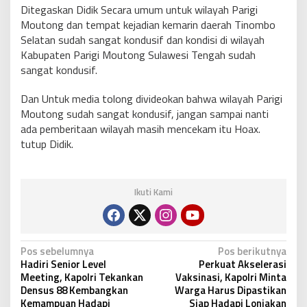
Ditegaskan Didik Secara umum untuk wilayah Parigi
Moutong dan tempat kejadian kemarin daerah Tinombo
Selatan sudah sangat kondusif dan kondisi di wilayah
Kabupaten Parigi Moutong Sulawesi Tengah sudah
sangat kondusif.
Dan Untuk media tolong divideokan bahwa wilayah Parigi
Moutong sudah sangat kondusif, jangan sampai nanti
ada pemberitaan wilayah masih mencekam itu Hoax.
tutup Didik.
Ikuti Kami
N
Pos sebelumnya
Pos berikutnya
Hadiri Senior Level
Perkuat Akselerasi
a
Meeting, Kapolri Tekankan
Vaksinasi, Kapolri Minta
v
Densus 88 Kembangkan
Warga Harus Dipastikan
Kemampuan Hadapi
Siap Hadapi Lonjakan