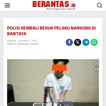
L
e
w
a
t
i
POLISI KEMBALI BEKUK PELAKU NARKOBA DI
k
BANTAYA
e
k
Admins
Oktober 1, 2021
o
BERITA
,
HEADLINE
,
HUKUM
n
t
e
n