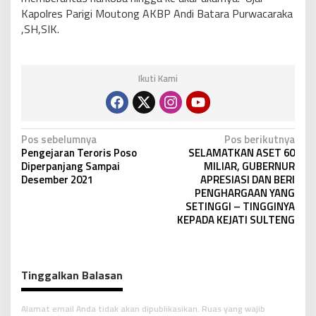
Kapolres Parigi Moutong AKBP Andi Batara Purwacaraka
,SH,SIK.
Ikuti Kami
N
Pos sebelumnya
Pos berikutnya
Pengejaran Teroris Poso
SELAMATKAN ASET 60
a
Diperpanjang Sampai
MILIAR, GUBERNUR
v
Desember 2021
APRESIASI DAN BERI
PENGHARGAAN YANG
i
SETINGGI – TINGGINYA
g
KEPADA KEJATI SULTENG
a
s
i
Tinggalkan Balasan
p
Alamat email Anda tidak akan dipublikasikan.
Ruas yang wajib