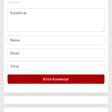
o
ditandai
*
s