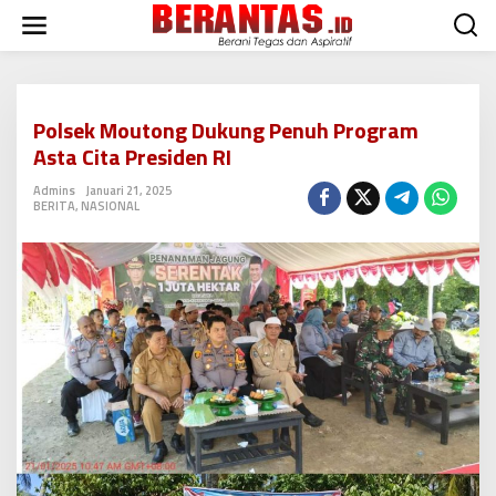
L
e
w
a
t
i
Polsek Moutong Dukung Penuh Program
k
Asta Cita Presiden RI
e
k
Admins
Januari 21, 2025
o
BERITA
,
NASIONAL
n
t
e
n