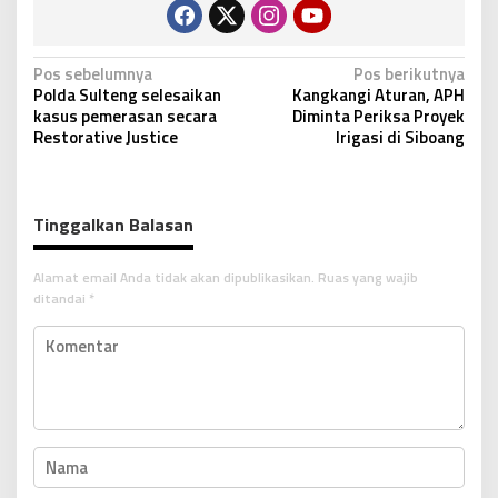
N
Pos sebelumnya
Pos berikutnya
Polda Sulteng selesaikan
Kangkangi Aturan, APH
a
kasus pemerasan secara
Diminta Periksa Proyek
v
Restorative Justice
Irigasi di Siboang
i
g
Tinggalkan Balasan
a
s
Alamat email Anda tidak akan dipublikasikan.
Ruas yang wajib
i
ditandai
*
p
o
s