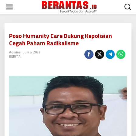
L
e
w
a
t
i
Poso Humanity Care Dukung Kepolisian
k
Cegah Paham Radikalisme
e
k
Admins
Juni 5, 2022
o
BERITA
n
t
e
n