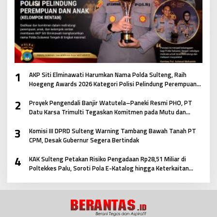
1
AKP Siti Elminawati Harumkan Nama Polda Sulteng, Raih
Hoegeng Awards 2026 Kategori Polisi Pelindung Perempuan
dan Anak
2
Proyek Pengendali Banjir Watutela–Paneki Resmi PHO, PT
Datu Karsa Trimulti Tegaskan Komitmen pada Mutu dan
Keselamatan Masyarakat
3
Komisi III DPRD Sulteng Warning Tambang Bawah Tanah PT
CPM, Desak Gubernur Segera Bertindak
4
KAK Sulteng Petakan Risiko Pengadaan Rp28,51 Miliar di
Poltekkes Palu, Soroti Pola E-Katalog hingga Keterkaitan
Antar Paket