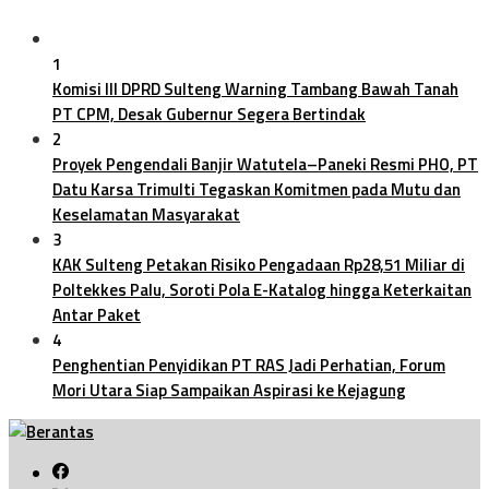
1
Komisi III DPRD Sulteng Warning Tambang Bawah Tanah
PT CPM, Desak Gubernur Segera Bertindak
2
Proyek Pengendali Banjir Watutela–Paneki Resmi PHO, PT
Datu Karsa Trimulti Tegaskan Komitmen pada Mutu dan
Keselamatan Masyarakat
3
KAK Sulteng Petakan Risiko Pengadaan Rp28,51 Miliar di
Poltekkes Palu, Soroti Pola E-Katalog hingga Keterkaitan
Antar Paket
4
Penghentian Penyidikan PT RAS Jadi Perhatian, Forum
Mori Utara Siap Sampaikan Aspirasi ke Kejagung