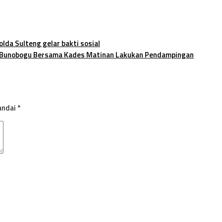
lda Sulteng gelar bakti sosial
k Bunobogu Bersama Kades Matinan Lakukan Pendampingan
andai
*