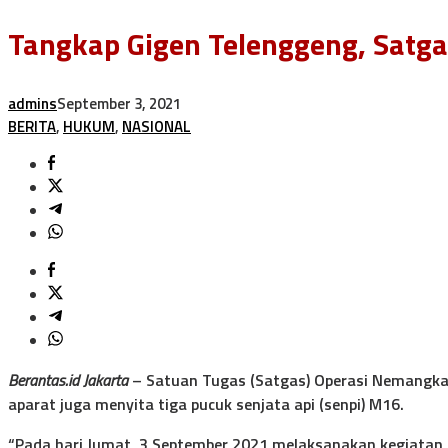
Tangkap Gigen Telenggeng, Satg
admins
September 3, 2021
BERITA
,
HUKUM
,
NASIONAL
Berantas.id Jakarta
– Satuan Tugas (Satgas) Operasi Nemangkaw
aparat juga menyita tiga pucuk senjata api (senpi) M16.
“Pada hari Jumat, 3 September 2021 melaksanakan kegiatan p