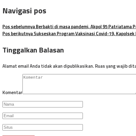
Navigasi pos
Pos sebelumnya
Berbakti di masa pandemi, Akpol 95 Patriatama Po
Pos berikutnya
Sukseskan Program Vaksinasi Covid-19, Kapolse
Tinggalkan Balasan
Alamat email Anda tidak akan dipublikasikan.
Ruas yang wajib dit
Komentar