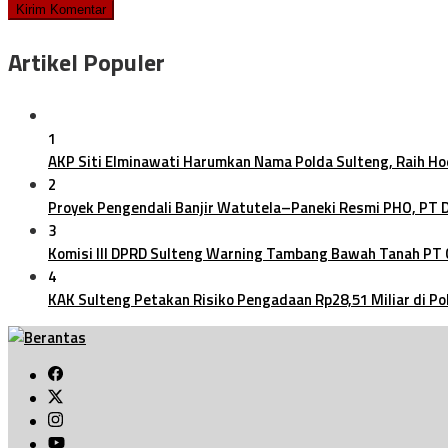
Artikel Populer
1
AKP Siti Elminawati Harumkan Nama Polda Sulteng, Raih H
2
Proyek Pengendali Banjir Watutela–Paneki Resmi PHO, PT
3
Komisi III DPRD Sulteng Warning Tambang Bawah Tanah PT
4
KAK Sulteng Petakan Risiko Pengadaan Rp28,51 Miliar di Po