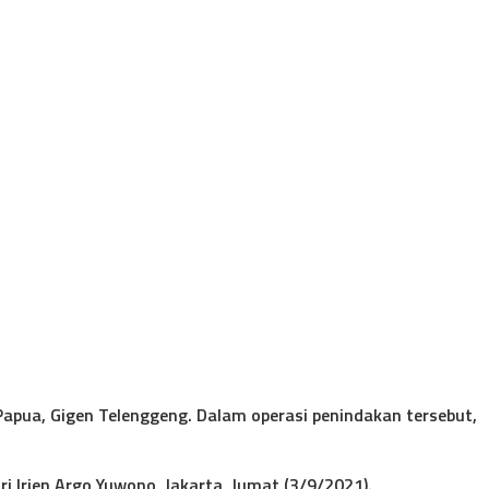
apua, Gigen Telenggeng. Dalam operasi penindakan tersebut,
 Irjen Argo Yuwono, Jakarta, Jumat (3/9/2021).