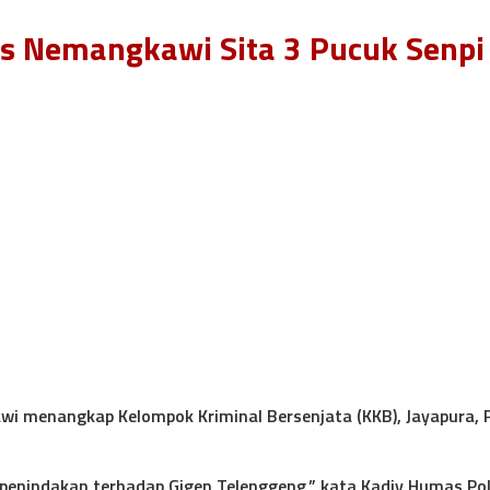
as Nemangkawi Sita 3 Pucuk Senpi
i menangkap Kelompok Kriminal Bersenjata (KKB), Jayapura, P
enindakan terhadap Gigen Telenggeng,” kata Kadiv Humas Polri