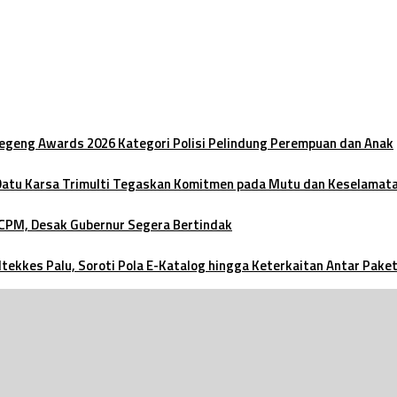
oegeng Awards 2026 Kategori Polisi Pelindung Perempuan dan Anak
 Datu Karsa Trimulti Tegaskan Komitmen pada Mutu dan Keselamat
 CPM, Desak Gubernur Segera Bertindak
ltekkes Palu, Soroti Pola E-Katalog hingga Keterkaitan Antar Pake