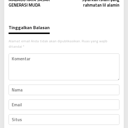
v
GENERASI MUDA
rahmatan lil alamin
i
g
a
Tinggalkan Balasan
s
i
Alamat email Anda tidak akan dipublikasikan.
Ruas yang wajib
p
ditandai
*
o
s