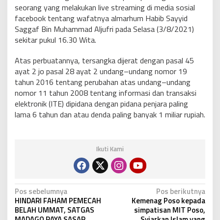
seorang yang melakukan live streaming di media sosial
facebook tentang wafatnya almarhum Habib Sayyid
Saggaf Bin Muhammad Aljufri pada Selasa (3/8/2021)
sekitar pukul 16.30 Wita.
Atas perbuatannya, tersangka dijerat dengan pasal 45
ayat 2 jo pasal 28 ayat 2 undang–undang nomor 19
tahun 2016 tentang perubahan atas undang–undang
nomor 11 tahun 2008 tentang informasi dan transaksi
elektronik (ITE) dipidana dengan pidana penjara paling
lama 6 tahun dan atau denda paling banyak 1 miliar rupiah.
Ikuti Kami
N
Pos sebelumnya
Pos berikutnya
HINDARI FAHAM PEMECAH
Kemenag Poso kepada
a
BELAH UMMAT, SATGAS
simpatisan MIT Poso,
MADAGO RAYA SASAR
Syiarkan Islam yang