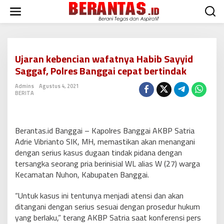
L
e
w
a
t
i
Ujaran kebencian wafatnya Habib Sayyid
k
Saggaf, Polres Banggai cepat bertindak
e
k
Admins
Agustus 4, 2021
o
BERITA
n
t
e
n
Berantas.id Banggai – Kapolres Banggai AKBP Satria
Adrie Vibrianto SIK, MH, memastikan akan menangani
dengan serius kasus dugaan tindak pidana dengan
tersangka seorang pria berinisial WL alias W (27) warga
Kecamatan Nuhon, Kabupaten Banggai.
“Untuk kasus ini tentunya menjadi atensi dan akan
ditangani dengan serius sesuai dengan prosedur hukum
yang berlaku,” terang AKBP Satria saat konferensi pers