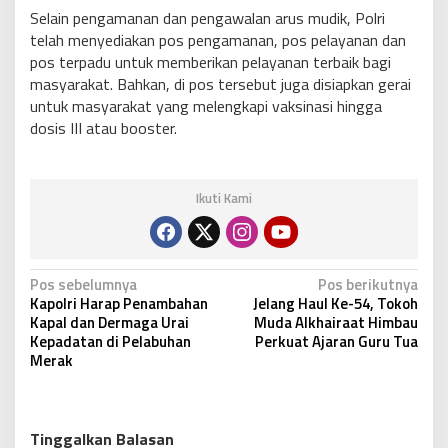
Selain pengamanan dan pengawalan arus mudik, Polri
telah menyediakan pos pengamanan, pos pelayanan dan
pos terpadu untuk memberikan pelayanan terbaik bagi
masyarakat. Bahkan, di pos tersebut juga disiapkan gerai
untuk masyarakat yang melengkapi vaksinasi hingga
dosis III atau booster.
Ikuti Kami
N
Pos sebelumnya
Pos berikutnya
Kapolri Harap Penambahan
Jelang Haul Ke-54, Tokoh
a
Kapal dan Dermaga Urai
Muda Alkhairaat Himbau
v
Kepadatan di Pelabuhan
Perkuat Ajaran Guru Tua
Merak
i
g
a
Tinggalkan Balasan