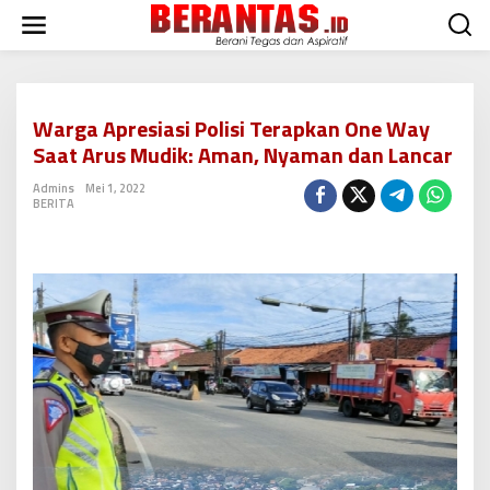
L
e
w
a
t
i
Warga Apresiasi Polisi Terapkan One Way
k
Saat Arus Mudik: Aman, Nyaman dan Lancar
e
k
Admins
Mei 1, 2022
o
BERITA
n
t
e
n