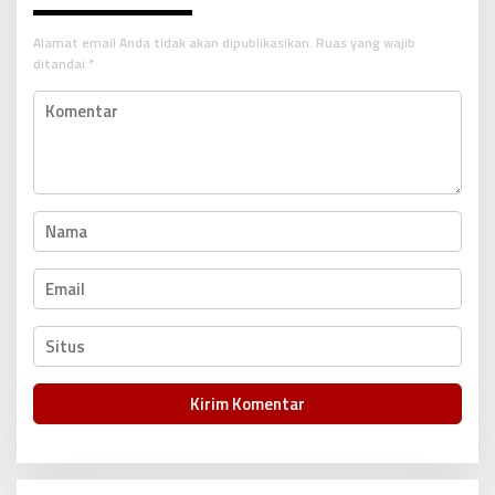
s
i
Alamat email Anda tidak akan dipublikasikan.
Ruas yang wajib
p
ditandai
*
o
s