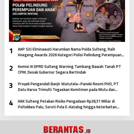
1
AKP Siti Elminawati Harumkan Nama Polda Sulteng, Raih
Hoegeng Awards 2026 Kategori Polisi Pelindung Perempuan
dan Anak
2
Komisi III DPRD Sulteng Warning Tambang Bawah Tanah PT
CPM, Desak Gubernur Segera Bertindak
3
Proyek Pengendali Banjir Watutela–Paneki Resmi PHO, PT
Datu Karsa Trimulti Tegaskan Komitmen pada Mutu dan
Keselamatan Masyarakat
4
KAK Sulteng Petakan Risiko Pengadaan Rp28,51 Miliar di
Poltekkes Palu, Soroti Pola E-Katalog hingga Keterkaitan
Antar Paket