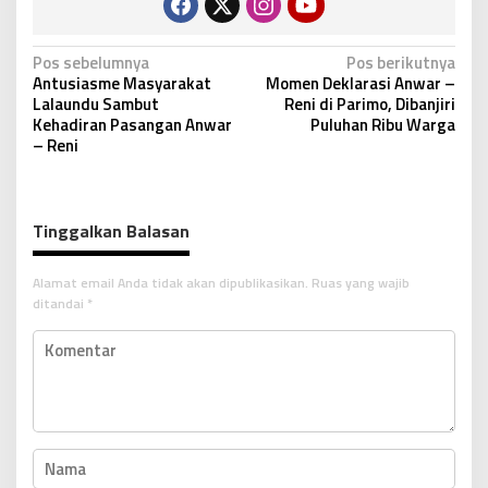
N
Pos sebelumnya
Pos berikutnya
Antusiasme Masyarakat
Momen Deklarasi Anwar –
a
Lalaundu Sambut
Reni di Parimo, Dibanjiri
v
Kehadiran Pasangan Anwar
Puluhan Ribu Warga
– Reni
i
g
a
Tinggalkan Balasan
s
i
Alamat email Anda tidak akan dipublikasikan.
Ruas yang wajib
p
ditandai
*
o
s