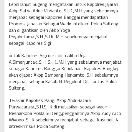
Lebih lanjut Sugeng mengatakan untuk Kapolres jajaran
Akbp Satria Adrie Vibrianto.,S.I.K.,M.H yang sebelumnya
menjabat sebagai Kapolres Banggai mendapatkan
Promosi Jabatan Sebagai Wadir Intelkam Polda Sulteng
dan di gantikan oleh Akbp Yoga
Priyahutama.,S.H.,S.I.K.,M.H sebelumnya menjabat
sebagai Kapolres Sigi
untuk Kapolres Sigi di isi oleh Akbp Reja
A.Simanjuntak.,S.H.,S.I.K.,M.H yang sebelumnya menjabat
sebagai Kapolres Banggai Kepulauan, Kapolres Bangkep
akan dijabat Akbp Bambang Herkamto.,S.H sebelumnya
menjabat sebagai Kasubdit Regident Dit Lantas Polda
Sulteng.
Terakhir Kapolres Parigi Akbp Andi Batara
Purwacaraka.,S.H.S.I.K di mutasikan sebagai wadir
Resnarkoba Polda Sulteng,penggantinya Akbp Yudy Arto
Wiyono.,S.I.K sebelumnya menjabat sebagai Kasubdit 4
ditreskrimsus Polda Sulteng.