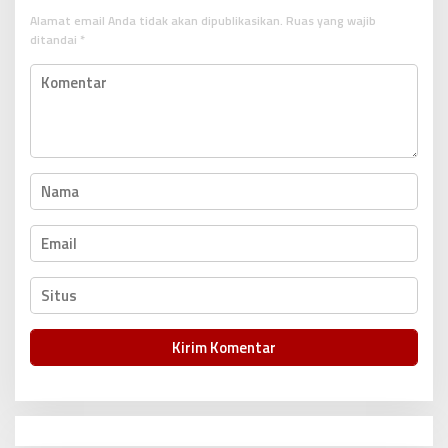
i
Alamat email Anda tidak akan dipublikasikan.
Ruas yang wajib
p
ditandai
*
o
s