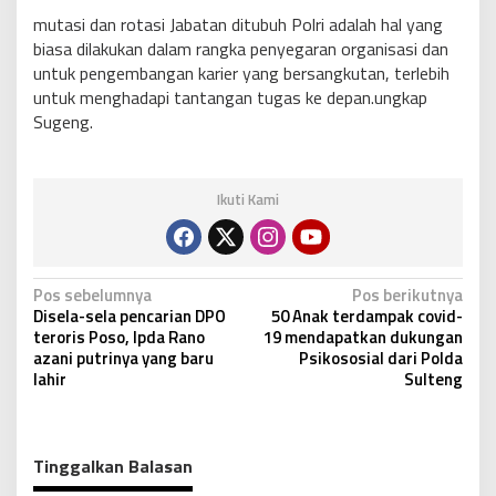
mutasi dan rotasi Jabatan ditubuh Polri adalah hal yang
biasa dilakukan dalam rangka penyegaran organisasi dan
untuk pengembangan karier yang bersangkutan, terlebih
untuk menghadapi tantangan tugas ke depan.ungkap
Sugeng.
Ikuti Kami
N
Pos sebelumnya
Pos berikutnya
Disela-sela pencarian DPO
50 Anak terdampak covid-
a
teroris Poso, Ipda Rano
19 mendapatkan dukungan
v
azani putrinya yang baru
Psikososial dari Polda
lahir
Sulteng
i
g
a
Tinggalkan Balasan
s