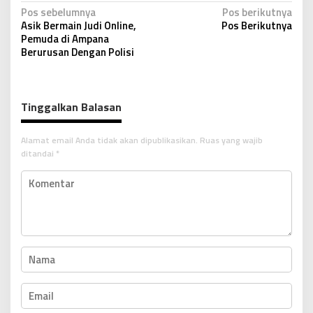
N
Pos sebelumnya
Pos berikutnya
Asik Bermain Judi Online,
Pos Berikutnya
a
Pemuda di Ampana
v
Berurusan Dengan Polisi
i
g
Tinggalkan Balasan
a
s
Alamat email Anda tidak akan dipublikasikan.
Ruas yang wajib
i
ditandai
*
p
o
s