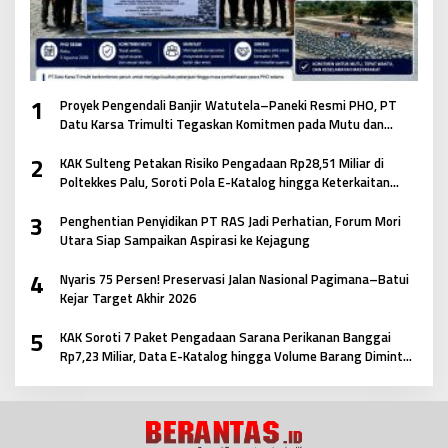
1
Proyek Pengendali Banjir Watutela–Paneki Resmi PHO, PT
Datu Karsa Trimulti Tegaskan Komitmen pada Mutu dan
Keselamatan Masyarakat
2
KAK Sulteng Petakan Risiko Pengadaan Rp28,51 Miliar di
Poltekkes Palu, Soroti Pola E-Katalog hingga Keterkaitan
Antar Paket
3
Penghentian Penyidikan PT RAS Jadi Perhatian, Forum Mori
Utara Siap Sampaikan Aspirasi ke Kejagung
4
Nyaris 75 Persen! Preservasi Jalan Nasional Pagimana–Batui
Kejar Target Akhir 2026
5
KAK Soroti 7 Paket Pengadaan Sarana Perikanan Banggai
Rp7,23 Miliar, Data E-Katalog hingga Volume Barang Diminta
Didalami