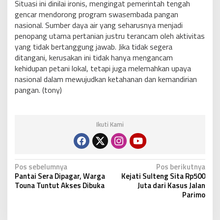
Situasi ini dinilai ironis, mengingat pemerintah tengah
gencar mendorong program swasembada pangan
nasional. Sumber daya air yang seharusnya menjadi
penopang utama pertanian justru terancam oleh aktivitas
yang tidak bertanggung jawab. Jika tidak segera
ditangani, kerusakan ini tidak hanya mengancam
kehidupan petani lokal, tetapi juga melemahkan upaya
nasional dalam mewujudkan ketahanan dan kemandirian
pangan. (tony)
Ikuti Kami
N
Pos sebelumnya
Pos berikutnya
Pantai Sera Dipagar, Warga
Kejati Sulteng Sita Rp500
a
Touna Tuntut Akses Dibuka
Juta dari Kasus Jalan
v
Parimo
i