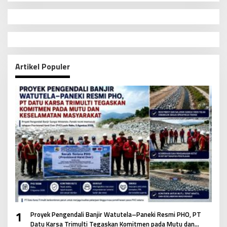
g
a
s
i
p
Artikel Populer
o
s
1
Proyek Pengendali Banjir Watutela–Paneki Resmi PHO, PT
Datu Karsa Trimulti Tegaskan Komitmen pada Mutu dan