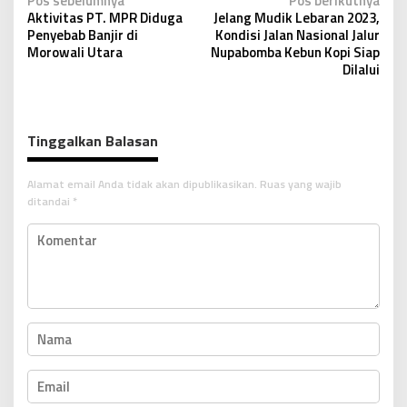
N
Pos sebelumnya
Pos berikutnya
Aktivitas PT. MPR Diduga
Jelang Mudik Lebaran 2023,
a
Penyebab Banjir di
Kondisi Jalan Nasional Jalur
v
Morowali Utara
Nupabomba Kebun Kopi Siap
Dilalui
i
g
a
Tinggalkan Balasan
s
i
Alamat email Anda tidak akan dipublikasikan.
Ruas yang wajib
p
ditandai
*
o
s