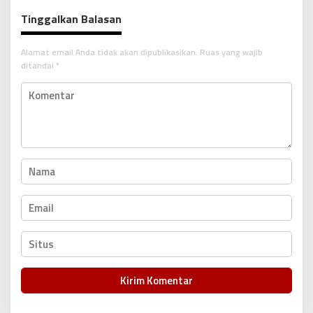
g
Tinggalkan Balasan
a
s
Alamat email Anda tidak akan dipublikasikan.
Ruas yang wajib
i
ditandai
*
p
o
s