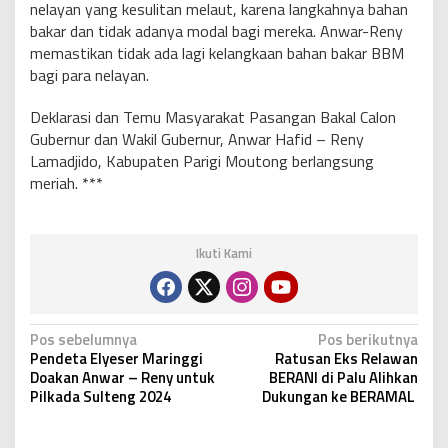
nelayan yang kesulitan melaut, karena langkahnya bahan
bakar dan tidak adanya modal bagi mereka. Anwar-Reny
memastikan tidak ada lagi kelangkaan bahan bakar BBM
bagi para nelayan.
Deklarasi dan Temu Masyarakat Pasangan Bakal Calon
Gubernur dan Wakil Gubernur, Anwar Hafid – Reny
Lamadjido, Kabupaten Parigi Moutong berlangsung
meriah. ***
Ikuti Kami
N
Pos sebelumnya
Pos berikutnya
Pendeta Elyeser Maringgi
Ratusan Eks Relawan
a
Doakan Anwar – Reny untuk
BERANI di Palu Alihkan
v
Pilkada Sulteng 2024
Dukungan ke BERAMAL
i