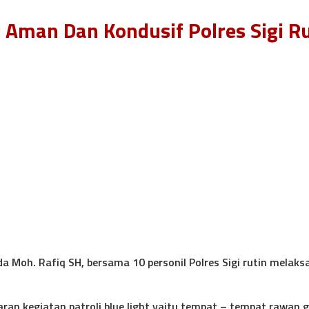
Aman Dan Kondusif Polres Sigi Rut
ipda Moh. Rafiq SH, bersama 10 personil Polres Sigi rutin m
an kegiatan patroli blue light yaitu tempat – tempat rawan