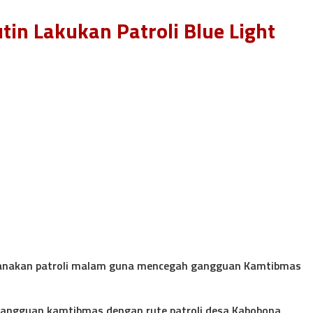
in Lakukan Patroli Blue Light
elaksanakan patroli malam guna mencegah gangguan Kamtibmas
 gangguan kamtibmas dengan rute patroli desa Kabobona,