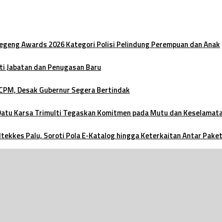
oegeng Awards 2026 Kategori Polisi Pelindung Perempuan dan Anak
ti Jabatan dan Penugasan Baru
 CPM, Desak Gubernur Segera Bertindak
 Datu Karsa Trimulti Tegaskan Komitmen pada Mutu dan Keselamat
ltekkes Palu, Soroti Pola E-Katalog hingga Keterkaitan Antar Pake