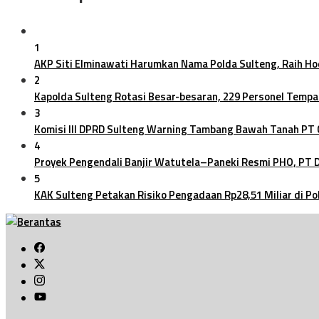
1
AKP Siti Elminawati Harumkan Nama Polda Sulteng, Raih H
2
Kapolda Sulteng Rotasi Besar-besaran, 229 Personel Tempa
3
Komisi III DPRD Sulteng Warning Tambang Bawah Tanah PT
4
Proyek Pengendali Banjir Watutela–Paneki Resmi PHO, PT
5
KAK Sulteng Petakan Risiko Pengadaan Rp28,51 Miliar di Po