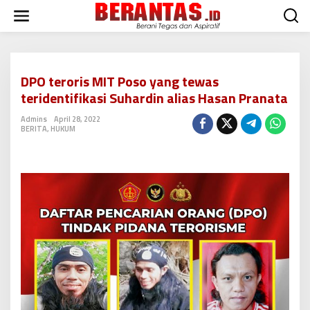
L
e
w
a
t
i
DPO teroris MIT Poso yang tewas
k
teridentifikasi Suhardin alias Hasan Pranata
e
k
Admins
April 28, 2022
o
BERITA
,
HUKUM
n
t
e
n