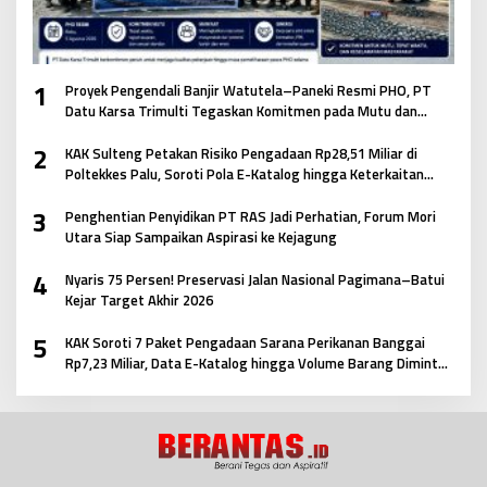
1
Proyek Pengendali Banjir Watutela–Paneki Resmi PHO, PT
Datu Karsa Trimulti Tegaskan Komitmen pada Mutu dan
Keselamatan Masyarakat
2
KAK Sulteng Petakan Risiko Pengadaan Rp28,51 Miliar di
Poltekkes Palu, Soroti Pola E-Katalog hingga Keterkaitan
Antar Paket
3
Penghentian Penyidikan PT RAS Jadi Perhatian, Forum Mori
Utara Siap Sampaikan Aspirasi ke Kejagung
4
Nyaris 75 Persen! Preservasi Jalan Nasional Pagimana–Batui
Kejar Target Akhir 2026
5
KAK Soroti 7 Paket Pengadaan Sarana Perikanan Banggai
Rp7,23 Miliar, Data E-Katalog hingga Volume Barang Diminta
Didalami