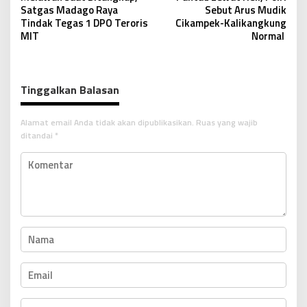
a
Satgas Madago Raya
Sebut Arus Mudik
v
Tindak Tegas 1 DPO Teroris
Cikampek-Kalikangkung
MIT
Normal
i
g
a
Tinggalkan Balasan
s
i
Alamat email Anda tidak akan dipublikasikan.
Ruas yang wajib
p
ditandai
*
o
s