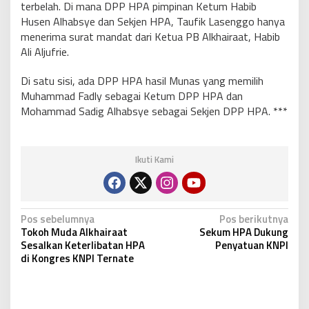
terbelah. Di mana DPP HPA pimpinan Ketum Habib
Husen Alhabsye dan Sekjen HPA, Taufik Lasenggo hanya
menerima surat mandat dari Ketua PB Alkhairaat, Habib
Ali Aljufrie.
Di satu sisi, ada DPP HPA hasil Munas yang memilih
Muhammad Fadly sebagai Ketum DPP HPA dan
Mohammad Sadig Alhabsye sebagai Sekjen DPP HPA. ***
Ikuti Kami
N
Pos sebelumnya
Pos berikutnya
Tokoh Muda Alkhairaat
Sekum HPA Dukung
a
Sesalkan Keterlibatan HPA
Penyatuan KNPI
v
di Kongres KNPI Ternate
i
g