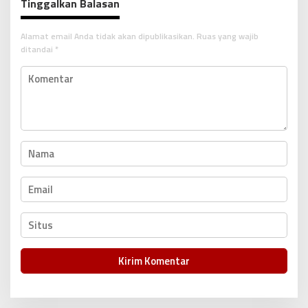
Tinggalkan Balasan
a
s
Alamat email Anda tidak akan dipublikasikan.
Ruas yang wajib
i
ditandai
*
p
o
s