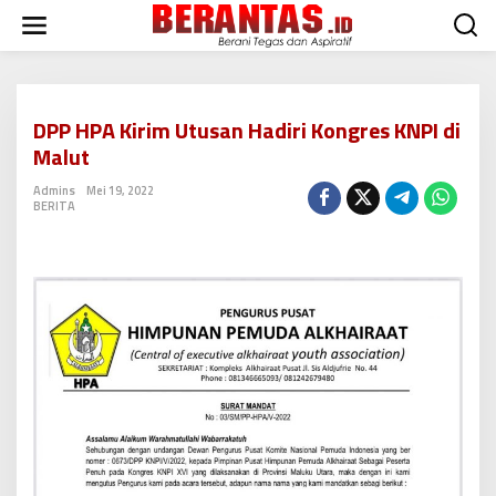
L
e
w
a
t
i
DPP HPA Kirim Utusan Hadiri Kongres KNPI di
k
Malut
e
k
Admins
Mei 19, 2022
o
BERITA
n
t
e
n