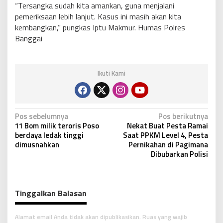
“Tersangka sudah kita amankan, guna menjalani
pemeriksaan lebih lanjut. Kasus ini masih akan kita
kembangkan,” pungkas Iptu Makmur. Humas Polres
Banggai
Ikuti Kami
N
Pos sebelumnya
Pos berikutnya
11 Bom milik teroris Poso
Nekat Buat Pesta Ramai
a
berdaya ledak tinggi
Saat PPKM Level 4, Pesta
v
dimusnahkan
Pernikahan di Pagimana
Dibubarkan Polisi
i
g
a
Tinggalkan Balasan
s
i
Alamat email Anda tidak akan dipublikasikan.
Ruas yang wajib