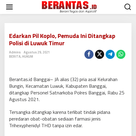
L
e
w
a
t
i
Edarkan Pil Koplo, Pemuda Ini Ditangkap
k
Polisi di Luwuk Timur
e
k
Admins
Agustus 29, 2021
o
BERITA
,
HUKUM
n
t
e
n
Berantas.id Banggai– JA alias (32) pria asal Kelurahan
Bungin, Kecamatan Luwuk, Kabupaten Banggai,
ditangkap Personel Satnarkoba Polres Banggai, Rabu 25
Agustus 2021.
Tersangka ditangkap karena terlibat tindak pidana
peredaran obat-obatan sediaan farmasi jenis
Trihexyphenidyl THD tanpa izin edar.