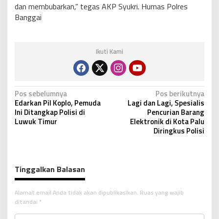
dan membubarkan,” tegas AKP Syukri. Humas Polres
Banggai
Ikuti Kami
N
Pos sebelumnya
Pos berikutnya
Edarkan Pil Koplo, Pemuda
Lagi dan Lagi, Spesialis
a
Ini Ditangkap Polisi di
Pencurian Barang
v
Luwuk Timur
Elektronik di Kota Palu
Diringkus Polisi
i
g
a
Tinggalkan Balasan
s
i
Alamat email Anda tidak akan dipublikasikan.
Ruas yang wajib
p
ditandai
*
o