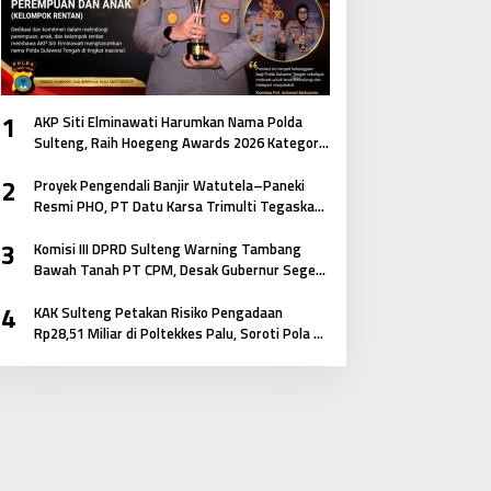
1
AKP Siti Elminawati Harumkan Nama Polda
Sulteng, Raih Hoegeng Awards 2026 Kategori
Polisi Pelindung Perempuan dan Anak
2
Proyek Pengendali Banjir Watutela–Paneki
Resmi PHO, PT Datu Karsa Trimulti Tegaskan
Komitmen pada Mutu dan Keselamatan
3
Masyarakat
Komisi III DPRD Sulteng Warning Tambang
Bawah Tanah PT CPM, Desak Gubernur Segera
Bertindak
4
KAK Sulteng Petakan Risiko Pengadaan
Rp28,51 Miliar di Poltekkes Palu, Soroti Pola E-
Katalog hingga Keterkaitan Antar Paket