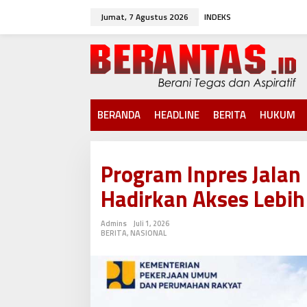
L
Jumat, 7 Agustus 2026
INDEKS
e
w
a
t
i
k
e
k
BERANDA
HEADLINE
BERITA
HUKUM
o
n
t
e
Program Inpres Jalan
n
Hadirkan Akses Lebih
Admins
Juli 1, 2026
BERITA
,
NASIONAL