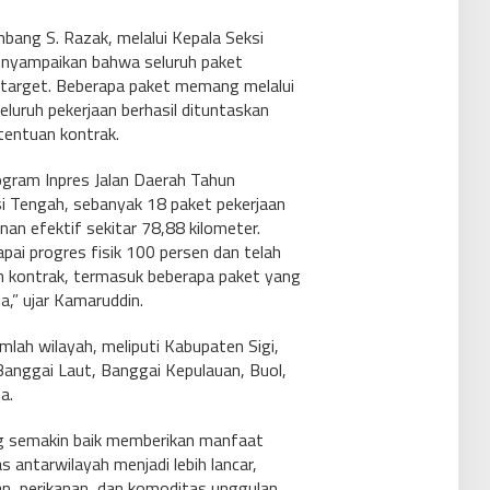
ang S. Razak, melalui Kepala Seksi
enyampaikan bahwa seluruh paket
i target. Beberapa paket memang melalui
luruh pekerjaan berhasil dituntaskan
tentuan kontrak.
gram Inpres Jalan Daerah Tahun
i Tengah, sebanyak 18 paket pekerjaan
nan efektif sekitar 78,88 kilometer.
pai progres fisik 100 persen dan telah
n kontrak, termasuk beberapa paket yang
,” ujar Kamaruddin.
mlah wilayah, meliputi Kabupaten Sigi,
anggai Laut, Banggai Kepulauan, Buol,
a.
ng semakin baik memberikan manfaat
 antarwilayah menjadi lebih lancar,
nan, perikanan, dan komoditas unggulan