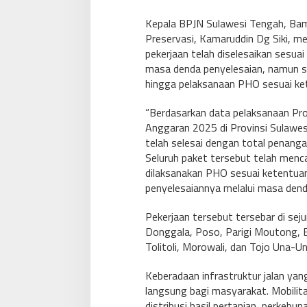
Kepala BPJN Sulawesi Tengah, Bamb
Preservasi, Kamaruddin Dg Siki, m
pekerjaan telah diselesaikan sesua
masa denda penyelesaian, namun se
hingga pelaksanaan PHO sesuai ke
“Berdasarkan data pelaksanaan Pro
Anggaran 2025 di Provinsi Sulawes
telah selesai dengan total penanga
Seluruh paket tersebut telah menca
dilaksanakan PHO sesuai ketentua
penyelesaiannya melalui masa denda
Pekerjaan tersebut tersebar di seju
Donggala, Poso, Parigi Moutong, B
Tolitoli, Morowali, dan Tojo Una-Un
Keberadaan infrastruktur jalan ya
langsung bagi masyarakat. Mobilitas
distribusi hasil pertanian, perkebu