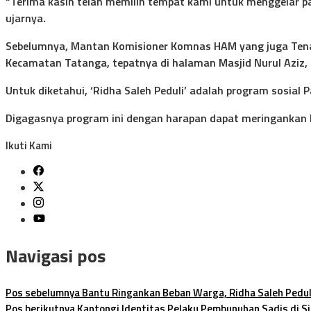
“Terima kasih telah memilih tempat kami untuk menggelar p
ujarnya.
Sebelumnya, Mantan Komisioner Komnas HAM yang juga Tenaga
Kecamatan Tatanga, tepatnya di halaman Masjid Nurul Aziz,
Untuk diketahui, ‘Ridha Saleh Peduli’ adalah program sosia
Digagasnya program ini dengan harapan dapat meringankan b
Ikuti Kami
Navigasi pos
Pos sebelumnya
Bantu Ringankan Beban Warga, Ridha Saleh Peduli
Pos berikutnya
Kantongi Identitas Pelaku Pembunuhan Sadis di Si