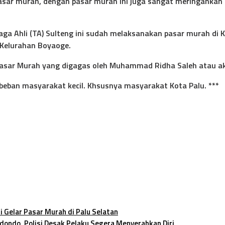
asar murah, dengan pasar murah ini juga sangat meringankan b
 Ahli (TA) Sulteng ini sudah melaksanakan pasar murah di Ke
 Kelurahan Boyaoge.
l Pasar Murah yang digagas oleh Muhammad Ridha Saleh atau ak
eban masyarakat kecil. Khsusnya masyarakat Kota Palu. ***
 Gelar Pasar Murah di Palu Selatan
dondo, Polisi Desak Pelaku Segera Menyerahkan Diri