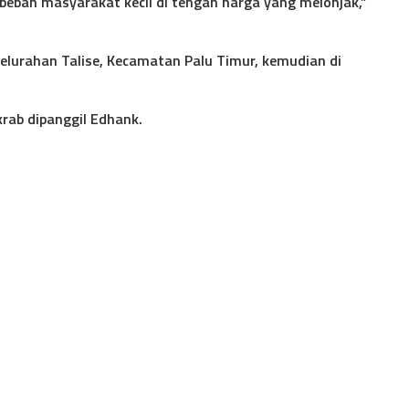
eban masyarakat kecil di tengah harga yang melonjak,”
lurahan Talise, Kecamatan Palu Timur, kemudian di
rab dipanggil Edhank.