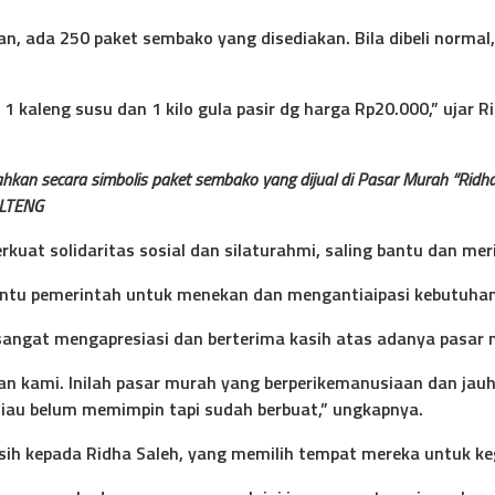
ada 250 paket sembako yang disediakan. Bila dibeli normal, 
, 1 kaleng susu dan 1 kilo gula pasir dg harga Rp20.000,” ujar R
ahkan secara simbolis paket sembako yang dijual di Pasar Murah “Ridha
ULTENG
kuat solidaritas sosial dan silaturahmi, saling bantu dan me
antu pemerintah untuk menekan dan mengantiaipasi kebutuhan
angat mengapresiasi dan berterima kasih atas adanya pasar m
n kami. Inilah pasar murah yang berperikemanusiaan dan jauh
eliau belum memimpin tapi sudah berbuat,” ungkapnya.
sih kepada Ridha Saleh, yang memilih tempat mereka untuk ke