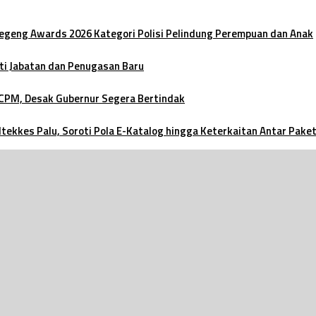
oegeng Awards 2026 Kategori Polisi Pelindung Perempuan dan Anak
ti Jabatan dan Penugasan Baru
 CPM, Desak Gubernur Segera Bertindak
ltekkes Palu, Soroti Pola E-Katalog hingga Keterkaitan Antar Pake