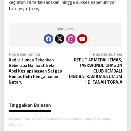
kegiatan ini terlaksanakan, hingga sukses sepenuhnya,”
tutupnya. (tony)
Ikuti Kami
N
Pos sebelumnya
Pos berikutnya
Kadiv Humas Tekankan
REBUT 48 MEDALI EMAS,
a
Beberapa Hal Saat Gelar
TAEKWONDO DRAGON
v
Apel Kesiapsiagaan Satgas
CLUB KEMBALI
Humas Polri Pengamanan
DINOBATKAN JUARA UMUM
i
Nataru
1 DI TANAH TORAJA
g
a
s
Tinggalkan Balasan
i
p
Alamat email Anda tidak akan dipublikasikan.
Ruas yang wajib
ditandai
*
o