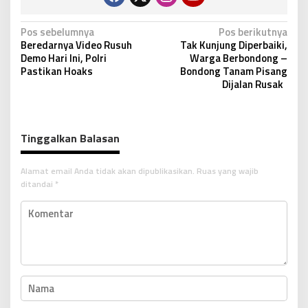
N
Pos sebelumnya
Pos berikutnya
Beredarnya Video Rusuh
Tak Kunjung Diperbaiki,
a
Demo Hari Ini, Polri
Warga Berbondong –
v
Pastikan Hoaks
Bondong Tanam Pisang
Dijalan Rusak
i
g
a
Tinggalkan Balasan
s
i
Alamat email Anda tidak akan dipublikasikan.
Ruas yang wajib
p
ditandai
*
o
s