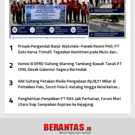
1
Proyek Pengendali Banjir Watutela–Paneki Resmi PHO, PT
Datu Karsa Trimulti Tegaskan Komitmen pada Mutu dan
Keselamatan Masyarakat
2
Komisi III DPRD Sulteng Warning Tambang Bawah Tanah PT
CPM, Desak Gubernur Segera Bertindak
3
KAK Sulteng Petakan Risiko Pengadaan Rp28,51 Miliar di
Poltekkes Palu, Soroti Pola E-Katalog hingga Keterkaitan
Antar Paket
4
Penghentian Penyidikan PT RAS Jadi Perhatian, Forum Mori
Utara Siap Sampaikan Aspirasi ke Kejagung