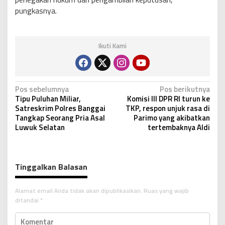
pungkasnya.
Ikuti Kami
N
Pos sebelumnya
Pos berikutnya
Tipu Puluhan Miliar,
Komisi III DPR RI turun ke
a
Satreskrim Polres Banggai
TKP, respon unjuk rasa di
v
Tangkap Seorang Pria Asal
Parimo yang akibatkan
Luwuk Selatan
tertembaknya Aldi
i
g
a
Tinggalkan Balasan
s
i
Alamat email Anda tidak akan dipublikasikan.
Ruas yang wajib
p
ditandai
*
o