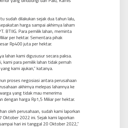
kmur yang dihubungi dari Palu, Kamis
u sudah dilakukan sejak dua tahun lalu,
esepakatan harga sampai akhirnya laham
T. BTIIG. Para pemilik lahan, meminta
liar per hektar. Sementara pihak
sar Rp400 juta per hektar.
ya lahan kami digususur secara paksa.
i, kami para pemilik lahan tidak pernah
 yang kami ajukan,” katanya.
un proses negosiasi antara perusahaan
usahaan akhirnya melepas lahannya ke
 warga yang tidak mau menerima
 dengan harga Rp1,5 Miliar per hektar.
han oleh perusahaan, sudah kami laporkan
 Oktober 2022 ini. Sejak kami laporkan
i sampai hari ini tanggal 20 Oktober 2022,”