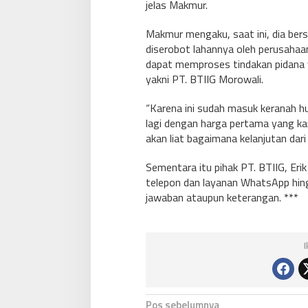
jelas Makmur.
Makmur mengaku, saat ini, dia bers
diserobot lahannya oleh perusahaa
dapat memproses tindakan pidana y
yakni PT. BTIIG Morowali.
“Karena ini sudah masuk keranah h
lagi dengan harga pertama yang kam
akan liat bagaimana kelanjutan dari
Sementara itu pihak PT. BTIIG, Eri
telepon dan layanan WhatsApp hing
jawaban ataupun keterangan. ***
N
Pos sebelumnya