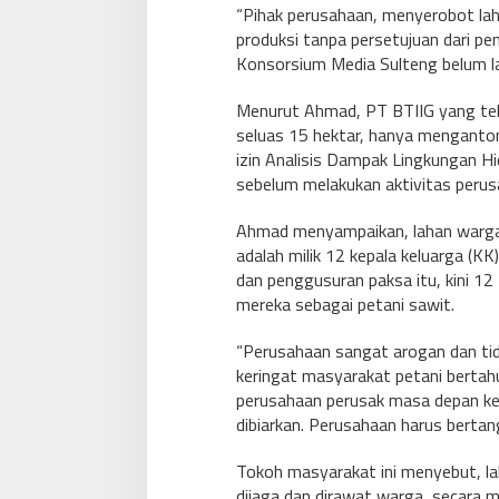
“Pihak perusahaan, menyerobot la
produksi tanpa persetujuan dari pem
Konsorsium Media Sulteng belum la
Menurut Ahmad, PT BTIIG yang te
seluas 15 hektar, hanya mengantongi
izin Analisis Dampak Lingkungan H
sebelum melakukan aktivitas perus
Ahmad menyampaikan, lahan warga 
adalah milik 12 kepala keluarga (K
dan penggusuran paksa itu, kini 1
mereka sebagai petani sawit.
“Perusahaan sangat arogan dan tidak
keringat masyarakat petani bertahu
perusahaan perusak masa depan keh
dibiarkan. Perusahaan harus berta
Tokoh masyarakat ini menyebut, la
dijaga dan dirawat warga, secara