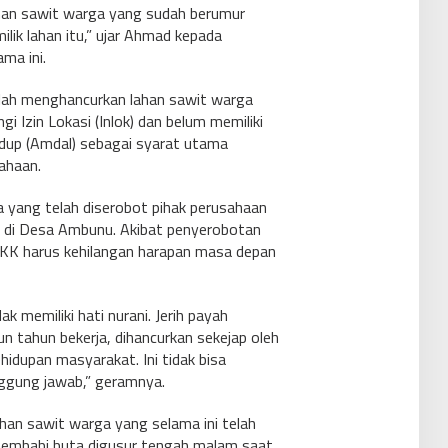
han sawit warga yang sudah berumur
ilik lahan itu,” ujar Ahmad kepada
ma ini.
lah menghancurkan lahan sawit warga
 Izin Lokasi (Inlok) dan belum memiliki
idup (Amdal) sebagai syarat utama
ahaan.
yang telah diserobot pihak perusahaan
K) di Desa Ambunu. Akibat penyerobotan
2 KK harus kehilangan harapan masa depan
 memiliki hati nurani. Jerih payah
n tahun bekerja, dihancurkan sekejap oleh
idupan masyarakat. Ini tidak bisa
nggung jawab,” geramnya.
han sawit warga yang selama ini telah
 membabi buta digusur tengah malam saat