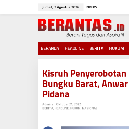
L
Jumat, 7 Agustus 2026
INDEKS
e
w
a
t
i
k
e
k
BERANDA
HEADLINE
BERITA
HUKUM
o
n
t
e
Kisruh Penyerobotan 
n
Bungku Barat, Anwar H
Pidana
Admins
Oktober 21, 2022
BERITA
,
HEADLINE
,
HUKUM
,
NASIONAL