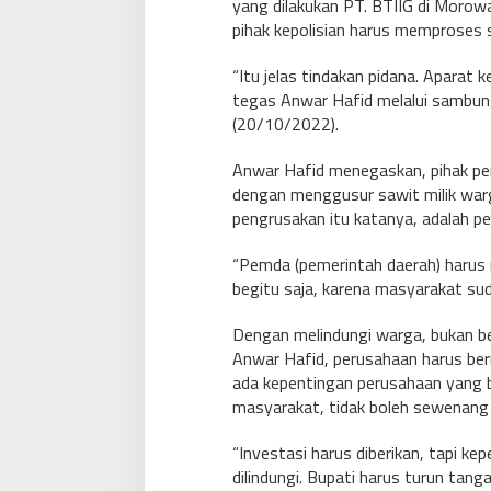
yang dilakukan PT. BTIIG di Morowa
pihak kepolisian harus memproses 
“Itu jelas tindakan pidana. Aparat
tegas Anwar Hafid melalui sambu
(20/10/2022).
Anwar Hafid menegaskan, pihak p
dengan menggusur sawit milik warg
pengrusakan itu katanya, adalah pe
“Pemda (pemerintah daerah) harus 
begitu saja, karena masyarakat sud
Dengan melindungi warga, bukan b
Anwar Hafid, perusahaan harus b
ada kepentingan perusahaan yang 
masyarakat, tidak boleh sewenan
“Investasi harus diberikan, tapi ke
dilindungi. Bupati harus turun tang