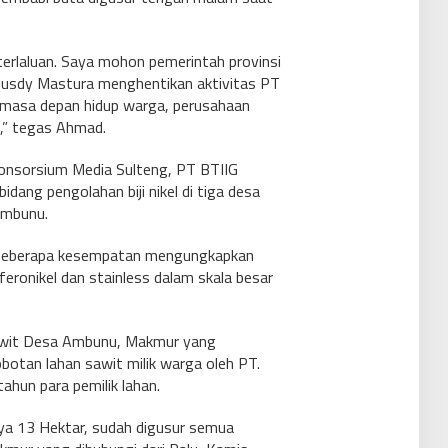
terlaluan. Saya mohon pemerintah provinsi
. Rusdy Mastura menghentikan aktivitas PT
k masa depan hidup warga, perusahaan
,” tegas Ahmad.
Konsorsium Media Sulteng, PT BTIIG
dang pengolahan biji nikel di tiga desa
Ambunu.
m beberapa kesempatan mengungkapkan
eronikel dan stainless dalam skala besar
awit Desa Ambunu, Makmur yang
otan lahan sawit milik warga oleh PT.
hun para pemilik lahan.
ya 13 Hektar, sudah digusur semua