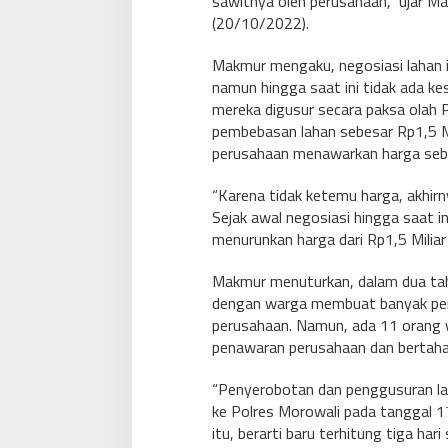
sawitnya oleh perusahaan,” ujar Ma
(20/10/2022).
Makmur mengaku, negosiasi lahan it
namun hingga saat ini tidak ada k
mereka digusur secara paksa olah P
pembebasan lahan sebesar Rp1,5 Mi
perusahaan menawarkan harga sebe
“Karena tidak ketemu harga, akhirn
Sejak awal negosiasi hingga saat in
menurunkan harga dari Rp1,5 Miliar
Makmur menuturkan, dalam dua tah
dengan warga membuat banyak per
perusahaan. Namun, ada 11 orang
penawaran perusahaan dan bertahan
“Penyerobotan dan penggusuran la
ke Polres Morowali pada tanggal 17
itu, berarti baru terhitung tiga har