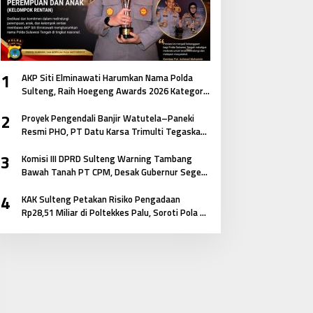
1
AKP Siti Elminawati Harumkan Nama Polda
Sulteng, Raih Hoegeng Awards 2026 Kategori
Polisi Pelindung Perempuan dan Anak
2
Proyek Pengendali Banjir Watutela–Paneki
Resmi PHO, PT Datu Karsa Trimulti Tegaskan
Komitmen pada Mutu dan Keselamatan
3
Masyarakat
Komisi III DPRD Sulteng Warning Tambang
Bawah Tanah PT CPM, Desak Gubernur Segera
Bertindak
4
KAK Sulteng Petakan Risiko Pengadaan
Rp28,51 Miliar di Poltekkes Palu, Soroti Pola E-
Katalog hingga Keterkaitan Antar Paket