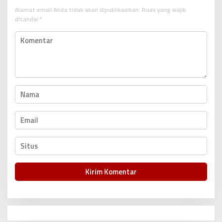
s
Alamat email Anda tidak akan dipublikasikan.
Ruas yang wajib
i
ditandai
*
p
o
s