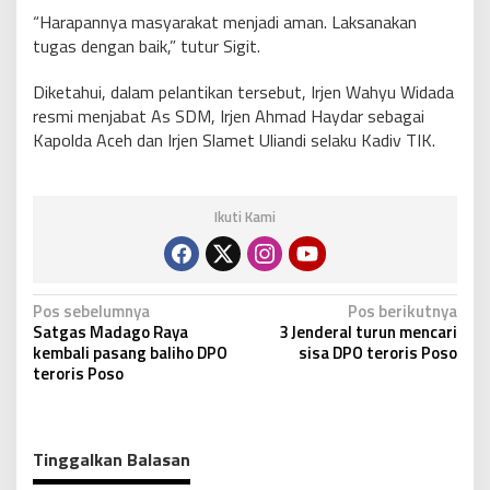
“Harapannya masyarakat menjadi aman. Laksanakan
tugas dengan baik,” tutur Sigit.
Diketahui, dalam pelantikan tersebut, Irjen Wahyu Widada
resmi menjabat As SDM, Irjen Ahmad Haydar sebagai
Kapolda Aceh dan Irjen Slamet Uliandi selaku Kadiv TIK.
Ikuti Kami
N
Pos sebelumnya
Pos berikutnya
Satgas Madago Raya
3 Jenderal turun mencari
a
kembali pasang baliho DPO
sisa DPO teroris Poso
v
teroris Poso
i
g
Tinggalkan Balasan
a