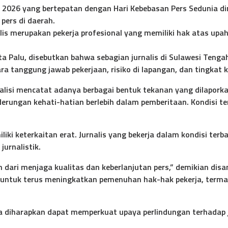
2026 yang bertepatan dengan Hari Kebebasan Pers Sedunia di
pers di daerah.
s merupakan pekerja profesional yang memiliki hak atas upah 
.
 Kota Palu, disebutkan bahwa sebagian jurnalis di Sulawesi Te
tanggung jawab pekerjaan, risiko di lapangan, dan tingkat k
oalisi mencatat adanya berbagai bentuk tekanan yang dilaporka
erungan kehati-hatian berlebih dalam pemberitaan. Kondisi ter
liki keterkaitan erat. Jurnalis yang bekerja dalam kondisi terb
urnalistik.
dari menjaga kualitas dan keberlanjutan pers,” demikian dis
untuk terus meningkatkan pemenuhan hak-hak pekerja, termas
uga diharapkan dapat memperkuat upaya perlindungan terhada