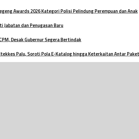
oegeng Awards 2026 Kategori Polisi Pelindung Perempuan dan Anak
ti Jabatan dan Penugasan Baru
 CPM, Desak Gubernur Segera Bertindak
ltekkes Palu, Soroti Pola E-Katalog hingga Keterkaitan Antar Pake