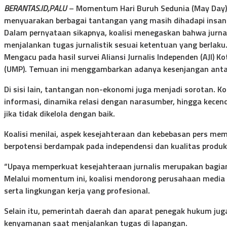
BERANTAS.ID,PALU
– Momentum Hari Buruh Sedunia (May Day) 
menyuarakan berbagai tantangan yang masih dihadapi insan 
Dalam pernyataan sikapnya, koalisi menegaskan bahwa jurnali
menjalankan tugas jurnalistik sesuai ketentuan yang berlaku
Mengacu pada hasil survei Aliansi Jurnalis Independen (AJI)
(UMP). Temuan ini menggambarkan adanya kesenjangan antara 
Di sisi lain, tantangan non-ekonomi juga menjadi sorotan. K
informasi, dinamika relasi dengan narasumber, hingga kecend
jika tidak dikelola dengan baik.
Koalisi menilai, aspek kesejahteraan dan kebebasan pers memi
berpotensi berdampak pada independensi dan kualitas produk j
“Upaya memperkuat kesejahteraan jurnalis merupakan bagian 
Melalui momentum ini, koalisi mendorong perusahaan media 
serta lingkungan kerja yang profesional.
Selain itu, pemerintah daerah dan aparat penegak hukum j
kenyamanan saat menjalankan tugas di lapangan.