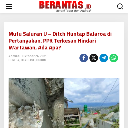
L
e
w
a
t
i
Mutu Saluran U – Ditch Huntap Balaroa di
k
Pertanyakan, PPK Terkesan Hindari
e
k
Wartawan, Ada Apa?
o
n
Admins
Oktober 24, 2021
BERITA
,
HEADLINE
,
HUKUM
t
e
n