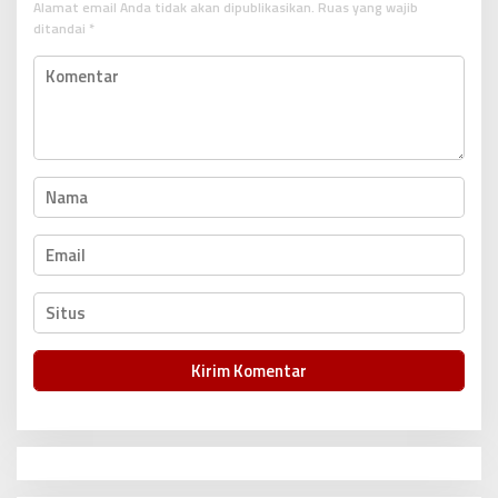
Alamat email Anda tidak akan dipublikasikan.
Ruas yang wajib
i
ditandai
*
p
o
s