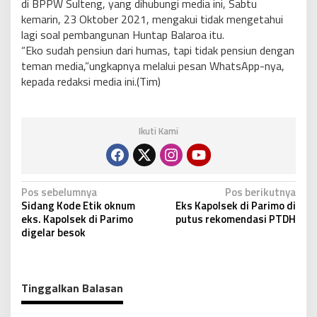
di BPPW Sulteng, yang dihubungi media ini, Sabtu
kemarin, 23 Oktober 2021, mengakui tidak mengetahui
lagi soal pembangunan Huntap Balaroa itu.
“Eko sudah pensiun dari humas, tapi tidak pensiun dengan
teman media,”ungkapnya melalui pesan WhatsApp-nya,
kepada redaksi media ini.(Tim)
Ikuti Kami
N
Pos sebelumnya
Pos berikutnya
Sidang Kode Etik oknum
Eks Kapolsek di Parimo di
a
eks. Kapolsek di Parimo
putus rekomendasi PTDH
v
digelar besok
i
g
Tinggalkan Balasan
a
s