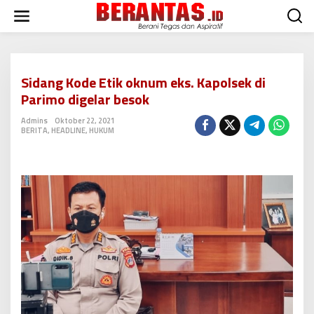
L
e
w
a
t
i
Sidang Kode Etik oknum eks. Kapolsek di
k
Parimo digelar besok
e
k
Admins
Oktober 22, 2021
o
BERITA
,
HEADLINE
,
HUKUM
n
t
e
n