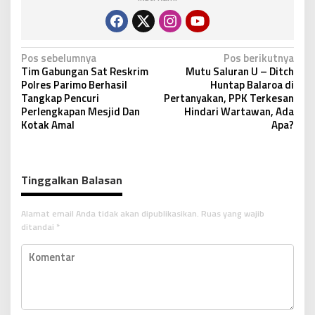
N
Pos sebelumnya
Pos berikutnya
Tim Gabungan Sat Reskrim
Mutu Saluran U – Ditch
a
Polres Parimo Berhasil
Huntap Balaroa di
v
Tangkap Pencuri
Pertanyakan, PPK Terkesan
Perlengkapan Mesjid Dan
Hindari Wartawan, Ada
i
Kotak Amal
Apa?
g
a
s
Tinggalkan Balasan
i
p
Alamat email Anda tidak akan dipublikasikan.
Ruas yang wajib
ditandai
*
o
s