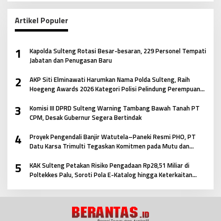
Artikel Populer
1
Kapolda Sulteng Rotasi Besar-besaran, 229 Personel Tempati
Jabatan dan Penugasan Baru
2
AKP Siti Elminawati Harumkan Nama Polda Sulteng, Raih
Hoegeng Awards 2026 Kategori Polisi Pelindung Perempuan
dan Anak
3
Komisi III DPRD Sulteng Warning Tambang Bawah Tanah PT
CPM, Desak Gubernur Segera Bertindak
4
Proyek Pengendali Banjir Watutela–Paneki Resmi PHO, PT
Datu Karsa Trimulti Tegaskan Komitmen pada Mutu dan
Keselamatan Masyarakat
5
KAK Sulteng Petakan Risiko Pengadaan Rp28,51 Miliar di
Poltekkes Palu, Soroti Pola E-Katalog hingga Keterkaitan
Antar Paket