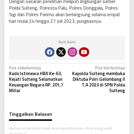
Dengan sasaran penelitian meliputi lingkungan satker
Polda Sulteng, Polresta Palu, Polres Donggala, Polres
Sigi dan Polres Parimo akan berlangsung selama empat
hari mulai 24 hingga 27 Juli 2023, pungkasnya.
Ikuti Kami
N
Pos sebelumnya
Pos berikutnya
Kado Istimewa HBA Ke-63,
Kapolda Sulteng membuka
a
Kejati Sulteng Selamatkan
Diktuba Polri Gelombang II
v
Keuangan Negara RP. 201,7
T.A 2023 di SPN Polda
Miliar
Sulteng
i
g
a
Tinggalkan Balasan
s
i
Alamat email Anda tidak akan dipublikasikan.
Ruas yang wajib
ditandai
*