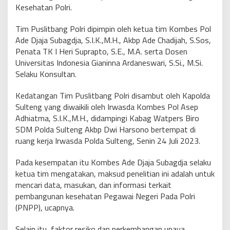
Kesehatan Polri.
Tim Puslitbang Polri dipimpin oleh ketua tim Kombes Pol
Ade Djaja Subagdja, S.I.K.,M.H., Akbp Ade Chadijah, S.Sos,
Penata TK I Heri Suprapto, S.E., M.A. serta Dosen
Universitas Indonesia Gianinna Ardaneswari, S.Si., M.Si.
Selaku Konsultan.
Kedatangan Tim Puslitbang Polri disambut oleh Kapolda
Sulteng yang diwaikili oleh Irwasda Kombes Pol Asep
Adhiatma, S.I.K.,M.H., didampingi Kabag Watpers Biro
SDM Polda Sulteng Akbp Dwi Harsono bertempat di
ruang kerja Irwasda Polda Sulteng, Senin 24 Juli 2023.
Pada kesempatan itu Kombes Ade Djaja Subagdja selaku
ketua tim mengatakan, maksud penelitian ini adalah untuk
mencari data, masukan, dan informasi terkait
pembangunan kesehatan Pegawai Negeri Pada Polri
(PNPP), ucapnya.
Selain itu, faktor resiko dan perkembangan upaya