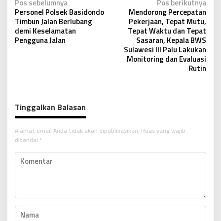
N
Pos sebelumnya
Pos berikutnya
Personel Polsek Basidondo
Mendorong Percepatan
a
Timbun Jalan Berlubang
Pekerjaan, Tepat Mutu,
v
demi Keselamatan
Tepat Waktu dan Tepat
Pengguna Jalan
Sasaran, Kepala BWS
i
Sulawesi III Palu Lakukan
g
Monitoring dan Evaluasi
Rutin
a
s
i
Tinggalkan Balasan
p
o
Alamat email Anda tidak akan dipublikasikan.
Ruas yang wajib
s
ditandai
*