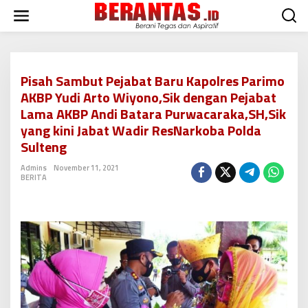
L
e
w
a
t
i
Pisah Sambut Pejabat Baru Kapolres Parimo
k
AKBP Yudi Arto Wiyono,Sik dengan Pejabat
e
k
Lama AKBP Andi Batara Purwacaraka,SH,Sik
o
yang kini Jabat Wadir ResNarkoba Polda
n
Sulteng
t
e
Admins
November 11, 2021
n
BERITA