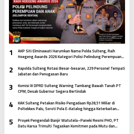
1
AKP Siti Elminawati Harumkan Nama Polda Sulteng, Raih
Hoegeng Awards 2026 Kategori Polisi Pelindung Perempuan
dan Anak
2
Kapolda Sulteng Rotasi Besar-besaran, 229 Personel Tempati
Jabatan dan Penugasan Baru
3
Komisi III DPRD Sulteng Warning Tambang Bawah Tanah PT
CPM, Desak Gubernur Segera Bertindak
4
KAK Sulteng Petakan Risiko Pengadaan Rp28,51 Miliar di
Poltekkes Palu, Soroti Pola E-Katalog hingga Keterkaitan
Antar Paket
5
Proyek Pengendali Banjir Watutela–Paneki Resmi PHO, PT
Datu Karsa Trimulti Tegaskan Komitmen pada Mutu dan
Keselamatan Masyarakat