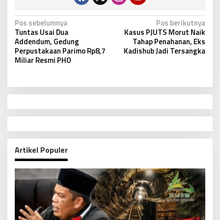
N
Pos sebelumnya
Pos berikutnya
Tuntas Usai Dua
Kasus PJUTS Morut Naik
a
Addendum, Gedung
Tahap Penahanan, Eks
v
Perpustakaan Parimo Rp8,7
Kadishub Jadi Tersangka
Miliar Resmi PHO
i
g
a
s
i
p
o
Artikel Populer
s