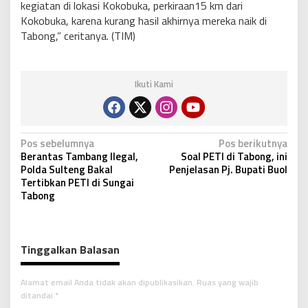
kegiatan di lokasi Kokobuka, perkiraan15 km dari
Kokobuka, karena kurang hasil akhirnya mereka naik di
Tabong,” ceritanya. (TIM)
Ikuti Kami
N
Pos sebelumnya
Pos berikutnya
Berantas Tambang Ilegal,
Soal PETI di Tabong, ini
a
Polda Sulteng Bakal
Penjelasan Pj. Bupati Buol
v
Tertibkan PETI di Sungai
Tabong
i
g
a
Tinggalkan Balasan
s
i
Alamat email Anda tidak akan dipublikasikan.
Ruas yang wajib
p
ditandai
*