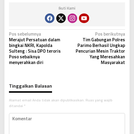
Ikuti Kami
N
Pos sebelumnya
Pos berikutnya
Merajut Persatuan dalam
Tim Gabungan Polres
a
bingkai NKRI, Kapolda
Parimo Berhasil Ungkap
v
Sulteng : Sisa DPO teroris
Pencurian Mesin Traktor
Poso sebaiknya
Yang Meresahkan
i
menyerahkan diri
Masyarakat
g
a
s
Tinggalkan Balasan
i
p
Alamat email Anda tidak akan dipublikasikan.
Ruas yang wajib
ditandai
*
o
s