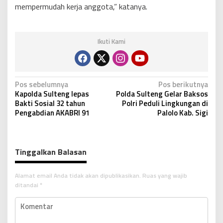
mempermudah kerja anggota,” katanya.
Ikuti Kami
N
Pos sebelumnya
Pos berikutnya
Kapolda Sulteng lepas
Polda Sulteng Gelar Baksos
a
Bakti Sosial 32 tahun
Polri Peduli Lingkungan di
v
Pengabdian AKABRI 91
Palolo Kab. Sigi
i
g
Tinggalkan Balasan
a
s
Alamat email Anda tidak akan dipublikasikan.
Ruas yang wajib
i
ditandai
*
p
o