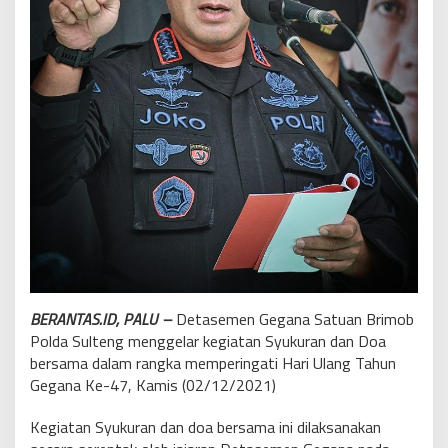
BERANTAS.ID, PALU –
Detasemen Gegana Satuan Brimob
Polda Sulteng menggelar kegiatan Syukuran dan Doa
bersama dalam rangka memperingati Hari Ulang Tahun
Gegana Ke-47, Kamis (02/12/2021)
Kegiatan Syukuran dan doa bersama ini dilaksanakan