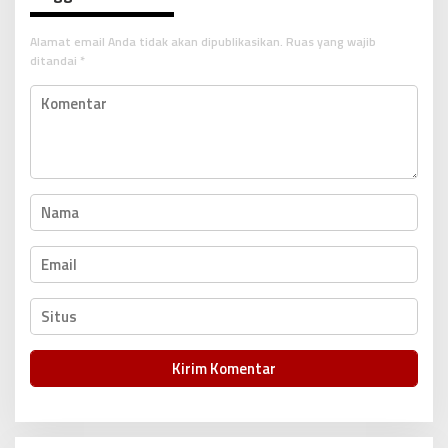
i
p
Alamat email Anda tidak akan dipublikasikan.
Ruas yang wajib
o
ditandai
*
s