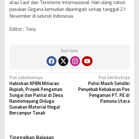
atau Laut dan Terorisme Internasional. Hari ulang tahun
pasukan Gegana kemudian diperingati setiap tanggal 27
November di seluruh Indonesia.
Editor : Tony
Ikuti Kami
N
Pos sebelumnya
Pos berikutnya
Habiskan APBN Miliaran
Polisi Masih Selidiki
a
Rupiah, Proyek Pengaman
Penyebab Kebakaran Pos
v
Sungai dan Pantai di Desa
Pengaman PT. PE di
Randomayang Diduga
Pamona Utara
i
Gunakan Material Illegal
g
Bercampur Tanah
a
s
Tinggalkan Balasan