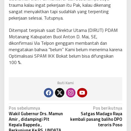
trauma kalau ingat pekerjaan itu Pak, kalau dikenang
sangat menyakitkan tapi sudahlah yang terpenting
pekerjaan selesai. Tutupnya.
Ditempat terpisah saat Direktur Utama (DIRUT) PDAM
Motanang Kabupaten Buol Anton D. Mai, SE,
dikonfirmasi Via Telpon genggam membantah dan
mengatakan bahwa “belum” Kami belum menerima karena
Optimalisasi SPAM IKK Bokat belum bisa difungsikan
100 %.
Ikuti Kami
N
Pos sebelumnya
Pos berikutnya
Wakil Gubernur Drs. Mamun
Satgas Madago Raya
a
Amir , didampingi Plt
kembali pasang baliho DPO
v
Kepala Bappeda ,
teroris Poso
Berkunjung Ke RS. UNDATA