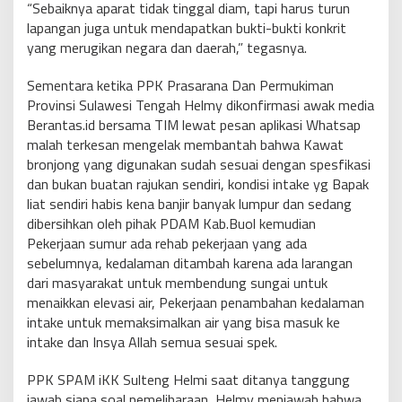
“Sebaiknya aparat tidak tinggal diam, tapi harus turun
lapangan juga untuk mendapatkan bukti-bukti konkrit
yang merugikan negara dan daerah,” tegasnya.
Sementara ketika PPK Prasarana Dan Permukiman
Provinsi Sulawesi Tengah Helmy dikonfirmasi awak media
Berantas.id bersama TIM lewat pesan aplikasi Whatsap
malah terkesan mengelak membantah bahwa Kawat
bronjong yang digunakan sudah sesuai dengan spesfikasi
dan bukan buatan rajukan sendiri, kondisi intake yg Bapak
liat sendiri habis kena banjir banyak lumpur dan sedang
dibersihkan oleh pihak PDAM Kab.Buol kemudian
Pekerjaan sumur ada rehab pekerjaan yang ada
sebelumnya, kedalaman ditambah karena ada larangan
dari masyarakat untuk membendung sungai untuk
menaikkan elevasi air, Pekerjaan penambahan kedalaman
intake untuk memaksimalkan air yang bisa masuk ke
intake dan Insya Allah semua sesuai spek.
PPK SPAM iKK Sulteng Helmi saat ditanya tanggung
jawab siapa soal pemeliharaan, Helmy menjawab bahwa