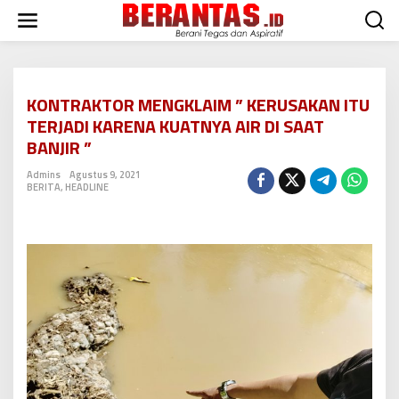
L
e
w
a
t
i
KONTRAKTOR MENGKLAIM ” KERUSAKAN ITU
k
TERJADI KARENA KUATNYA AIR DI SAAT
e
k
BANJIR ”
o
n
Admins
Agustus 9, 2021
BERITA
,
HEADLINE
t
e
n