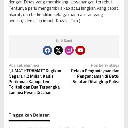
dengan Dinas yang membidangi kewenangan tersebut.
Tentunya perlu mengambil sikap atau langkah yang tepat,
akurat, dan berkeadilan sebagaimana aturan yang
berlaku,” demikian imbuh Razak. (Tim )
Ikuti Kami
N
Pos sebelumnya
Pos berikutnya
“JUMAT KERAMAT” Rugikan
Pelaku Penganiayaan dan
a
Negara 1,2 Miliar, Kadis
Pengancaman di Batui
v
Perikanan Kabupaten
Selatan Ditangkap Polisi
Tolitoli dan Dua Tersangka
i
Lainnya Resmi Ditahan
g
a
s
Tinggalkan Balasan
i